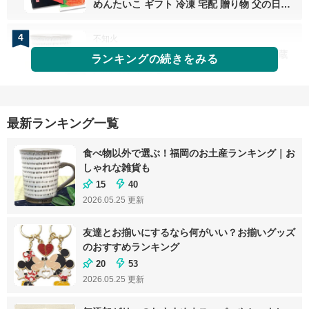
めんたいこ ギフト 冷凍 宅配 贈り物 父の日
お中元 お歳暮 福岡 博多 お土産 熨斗
4
不知火
和雑貨 和食器 福岡県伝統工芸品 小石原焼 蔵
ランキングの続きをみる
人窯 飛びかんな マグカップ コップ
最新ランキング一覧
食べ物以外で選ぶ！福岡のお土産ランキング｜お
しゃれな雑貨も
15
40
2026.05.25
更新
友達とお揃いにするなら何がいい？お揃いグッズ
のおすすめランキング
20
53
2026.05.25
更新