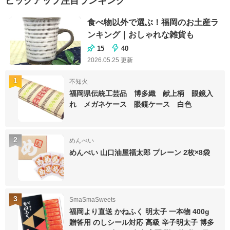
ピックアップ注目ランキング
食べ物以外で選ぶ！福岡のお土産ラ
ンキング｜おしゃれな雑貨も
15
40
2026.05.25
更新
1
不知火
福岡県伝統工芸品 博多織 献上柄 眼鏡入
れ メガネケース 眼鏡ケース 白色
2
めんべい
めんべい 山口油屋福太郎 プレーン 2枚×8袋
3
SmaSmaSweets
福岡より直送 かねふく 明太子 一本物 400g
贈答用 のしシール対応 高級 辛子明太子 博多