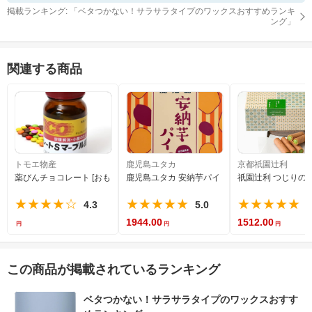
掲載ランキング: 「
ベタつかない！サラサラタイプのワックスおすすめランキ
ング
」
関連する商品
トモエ物産
鹿児島ユタカ
京都祇園辻利
薬びんチョコレート [おもしろい チョコレート 面白い]
鹿児島ユタカ 安納芋パイ 28枚
祇園辻利 つじりの里 
★★★★☆
★★★★★
★★★★★
4.3
5.0
5
1944.00
1512.00
この商品が掲載されているランキング
ベタつかない！サラサラタイプのワックスおすす