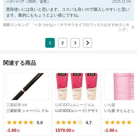
ハゲババア
（
30
代・
女性
）
2025.11.04
普段使いには良いと思います。コスパも良いので購入しやすいと思い
ます。量的にもちょうどよい感じですね。
掲載ランキング: 「
ベタつかない！サラサラタイプのワックスおすすめランキ
ング
」
1
2
3
関連する商品
三菱鉛筆 uni
LUCIDO Lルシードエル
いち髪
三菱鉛筆 シャーペン クルトガ 0.5 ラバーグリップ ブラック M56561P.24
LUCIDO(ルシード) デザイニングチューブ#ヘアクリー
いち髪 すとんとしっ
★★★★★
★★★★☆
★★★★★
5.0
4.7
5
-1.00
1570.00
-1.00