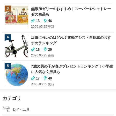
3
無添加ゼリーのおすすめ｜スーパーやシャトレー
ゼの商品も
13
46
2026.05.25
更新
4
坂道に強いのはどれ？電動アシスト自転車のおす
すめランキング
16
29
2026.05.25
更新
5
7歳の男の子が喜ぶプレゼントランキング！小学生
に人気な文房具も
17
40
2026.05.25
更新
カテゴリ
DIY・工具