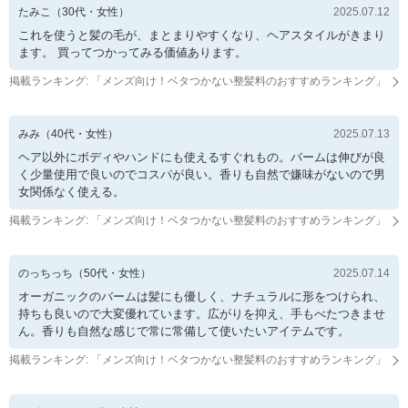
たみこ
（
30
代・
女性
）
2025.07.12
これを使うと髪の毛が、まとまりやすくなり、ヘアスタイルがきまり
ます。 買ってつかってみる価値あります。
掲載ランキング: 「
メンズ向け！ベタつかない整髪料のおすすめランキング
」
みみ
（
40
代・
女性
）
2025.07.13
ヘア以外にボディやハンドにも使えるすぐれもの。バームは伸びが良
く少量使用で良いのでコスパが良い。香りも自然で嫌味がないので男
女関係なく使える。
掲載ランキング: 「
メンズ向け！ベタつかない整髪料のおすすめランキング
」
のっちっち
（
50
代・
女性
）
2025.07.14
オーガニックのバームは髪にも優しく、ナチュラルに形をつけられ、
持ちも良いので大変優れています。広がりを抑え、手もべたつきませ
ん。香りも自然な感じで常に常備して使いたいアイテムです。
掲載ランキング: 「
メンズ向け！ベタつかない整髪料のおすすめランキング
」