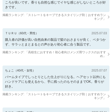
ころが良いです。香りも自然な感じでイヤな感じがしないところが好
きです。
掲載ランキング: 「
ストレートをキープできるスタイリング剤｜おすすめラン
キング
」
ＴＵＲＵ
（
60
代・
男性
）
2025.07.03
購入者の評価が高い自然由来の製品で髪のおさまりが良く、ベタつか
ず、サラッとまとまるとの声があり初心者に合う製品です。
掲載ランキング: 「
高校生におすすめ！初心者向けメンズ用ワックスのおすす
め
」
ちょこ
（
40
代・
女性
）
2025.07.07
バームタイプでしっとりとした仕上がりになる。ヘアセット以外にも
ハンドケアにも使えるから、手に残ったのもそのままでOK。香りが
好き。
掲載ランキング: 「
ストレートをキープできるスタイリング剤｜おすすめラン
キング
」