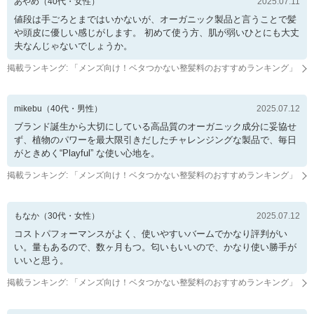
あやめ
（
40
代・
女性
）
2025.07.11
値段は手ごろとまではいかないが、オーガニック製品と言うことで髪
や頭皮に優しい感じがします。 初めて使う方、肌が弱いひとにも大丈
夫なんじゃないでしょうか。
掲載ランキング: 「
メンズ向け！ベタつかない整髪料のおすすめランキング
」
mikebu
（
40
代・
男性
）
2025.07.12
ブランド誕生から大切にしている高品質のオーガニック成分に妥協せ
ず、植物のパワーを最大限引きだしたチャレンジングな製品で、毎日
がときめく“Playful” な使い心地を。
掲載ランキング: 「
メンズ向け！ベタつかない整髪料のおすすめランキング
」
もなか
（
30
代・
女性
）
2025.07.12
コストパフォーマンスがよく、使いやすいバームでかなり評判がい
い。量もあるので、数ヶ月もつ。匂いもいいので、かなり使い勝手が
いいと思う。
掲載ランキング: 「
メンズ向け！ベタつかない整髪料のおすすめランキング
」