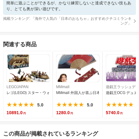
簡単に遊ぶことができるが、かなり練習しないと達成できない技もあ
り、とても奥が深い遊びです。
掲載ランキング: 「
海外で人気の「日本のおもちゃ」おすすめクチコミランキ
ング
」
関連する商品
LEGOJAPAN
MMmall
遊戯王ラッシュデ
レゴ(LEGO) スター・ウォーズ 砂漠のスキフとサーラックの巣穴 おもちゃ 玩具 プレ
MMmall 外国人が喜ぶ日本のお土産 扇子 和柄 富
遊戯王OCG デュエルモ
★★★★★
★★★★★
★★★★★
5.0
5.0
5
10891.0
1280.0
5740.0
この商品が掲載されているランキング