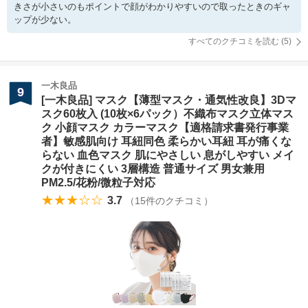
きさが小さいのもポイントで顔がわかりやすいので取ったときのギャ
ップが少ない。
すべてのクチコミを読む (
5
)
一木良品
9
[一木良品] マスク【薄型マスク・通気性改良】3Dマ
スク60枚入 (10枚×6パック）不織布マスク立体マス
ク 小顔マスク カラーマスク【適格請求書発行事業
者】敏感肌向け 耳紐同色 柔らかい耳紐 耳が痛くな
らない 血色マスク 肌にやさしい 息がしやすい メイ
クが付きにくい 3層構造 普通サイズ 男女兼用
PM2.5/花粉/微粒子対応
★★★☆☆
3.7
（
15
件のクチコミ）