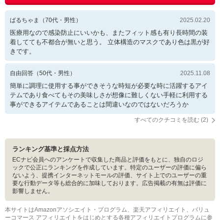
ばるちゃま
（
70
代・
男性
）
2025.02.20
医療用なので感染防止にいいかも、またフィット感も有り長時間の装
着してても不都合が無いと思う。 立体構造のマスクであり色は黒が好
きです。
自由回答
（
50
代・
男性
）
2025.11.08
簡単に調理に使用する事ができそうな時短が必要な時に活躍するアイ
テムであり食べてもその美味しさが想像に難しくない手軽に利用する
事ができるアイテムであることは間違いなのではないだろうか
すべてのクチコミを読む (
2
)
ランキング基準と採点方法
ECナビ会員へのアンケートで収集した商品と評価をもとに、独自のロジ
ックで公正にランキングを作成しています。特定のユーザーの評価に偏ら
ないよう、提携インターネットモールの評価、サイト上でのユーザーの重
要な行動データ等も総合的に加味しております。広告掲載の有無は評価に
影響しません。
本サイトはAmazonアソシエイト・プログラム、楽天アフィリエイト、バリュ
ーコマース アフィリエイトをはじめとする各種アフィリエイトプログラムに参