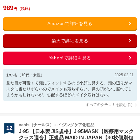
989
おいも
（
10
代・
女性
）
2025.02.21
見た目が可愛くて顔にフィットするので小顔に見える。頬の辺りがマ
スクに当たりずらいのでメイクも落ちずらい。鼻の頭が少し擦れてし
まうかもしれないが、心配するほどのメイク崩れはない。
すべてのクチコミを読む (
1
)
nahls（ナールス）エイジングケア化粧品
12
J-95 【日本製 JIS規格】J-95MASK【医療用マスク
クラス適合】正規品 MAID IN JAPAN【30枚個別包