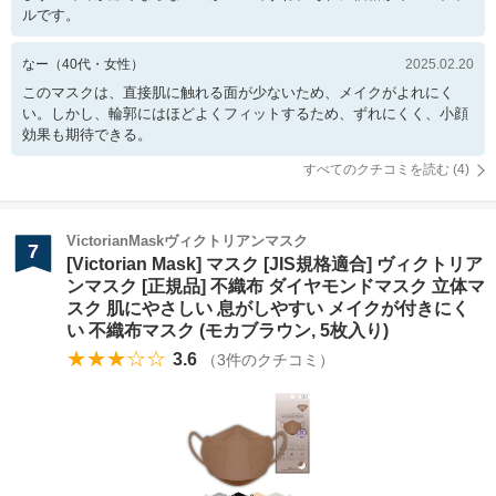
ルです。
なー
（
40
代・
女性
）
2025.02.20
このマスクは、直接肌に触れる面が少ないため、メイクがよれにく
い。しかし、輪郭にはほどよくフィットするため、ずれにくく、小顔
効果も期待できる。
すべてのクチコミを読む (
4
)
VictorianMaskヴィクトリアンマスク
7
[Victorian Mask] マスク [JIS規格適合] ヴィクトリア
ンマスク [正規品] 不織布 ダイヤモンドマスク 立体マ
スク 肌にやさしい 息がしやすい メイクが付きにく
い 不織布マスク (モカブラウン, 5枚入り)
★★★☆☆
3.6
（
3
件のクチコミ）