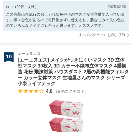
れい
（
20
代・
女性
）
2025.02.20
この商品は今流行のおしゃれな色や形のマスクが大容量で入っていま
す。様々な色があるので毎日飽きずに使えるし、肌なじみの良い色な
のでいろんなメイクにも合うと思います。オススメです。
すべてのクチコミを読む (
15
)
エーエヌエス
10
[エーエヌエス] メイクがつきにくいマスク 3D 立体
型マスク 30枚入 3D カラー不織布立体マスク 4重構
造 花粉 飛沫対策 ハウスダスト 2層の高機能フィルタ
ー カラー立体マスク 生地屋さんのマスク シリーズ
小泉ライフテック
★★★★☆
4.0
（
6
件のクチコミ）