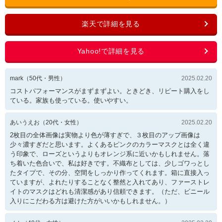
mark
（
50
代・
男性
）
2025.02.20
コストパフォーマンスがまずまずよい。ときどき、リピート購入をし
ている。家族も使っている。使いやすい。
あいうえお
（
20
代・
女性
）
2025.02.20
2枚目の全体画像は実物より色が薄すぎで、３枚目のアップ画像は
少々濃すぎだと思います。よくあるピンクのカラーマスクとは全く違
う印象で、ローズというよりもオレンジ系に近いかもしれません。落
ち着いた色合いで、私は好きです。不織布としては、少しゴワっとし
たタイプで、その分、空間をしっかり作ってくれます。箱に直接入っ
ていますが、よれたりすることなく整然と入れてあり、ファーストレ
イトのマスクはどれも清潔感があり信頼できます。（ただ、ビニール
入りにこだわる方は避けた方がいいかもしれません。）