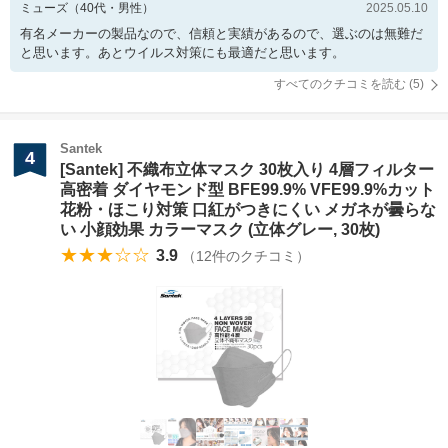
ミューズ
（
40
代・
男性
）
2025.05.10
有名メーカーの製品なので、信頼と実績があるので、選ぶのは無難だ
と思います。あとウイルス対策にも最適だと思います。
すべてのクチコミを読む (
5
)
Santek
4
[Santek] 不織布立体マスク 30枚入り 4層フィルター
高密着 ダイヤモンド型 BFE99.9% VFE99.9%カット
花粉・ほこり対策 口紅がつきにくい メガネが曇らな
い 小顔効果 カラーマスク (立体グレー, 30枚)
★★★☆☆
3.9
（
12
件のクチコミ）