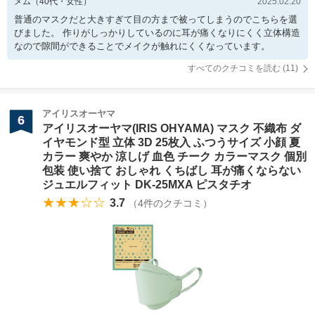
メム
（
40
代・
女性
）
2025.02.20
普通のマスクだと大きすぎて目の方まで被ってしまうのでこちらを選
びました。 作りがしっかりしているのに耳が痛くなりにくく立体構造
なので隙間ができることでメイクが触れにくくなっています。
すべてのクチコミを読む (
11
)
アイリスオーヤマ
6
アイリスオーヤマ(IRIS OHYAMA) マスク 不織布 ダ
イヤモンド型 立体 3D 25枚入 ふつうサイズ 小顔 夏
カラー 爽やか 涼しげ 血色 チーク カラーマスク 個別
包装 使い捨て おしゃれ くちばし 耳が痛くならない
ジュエルフィット DK-25MXA ピスタチオ
★★★☆☆
3.7
（
4
件のクチコミ）