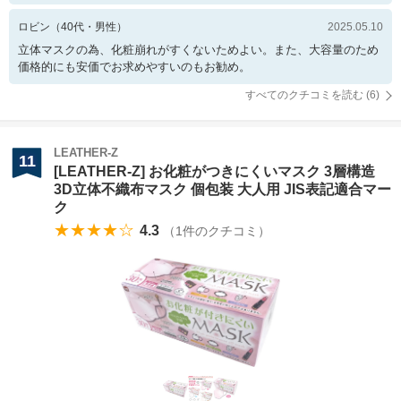
ロビン
（
40
代・
男性
）
2025.05.10
立体マスクの為、化粧崩れがすくないためよい。また、大容量のため
価格的にも安価でお求めやすいのもお勧め。
すべてのクチコミを読む (
6
)
LEATHER-Z
11
[LEATHER-Z] お化粧がつきにくいマスク 3層構造
3D立体不織布マスク 個包装 大人用 JIS表記適合マー
ク
★★★★☆
4.3
（
1
件のクチコミ）