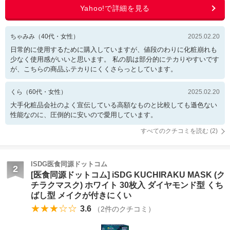
ちゃみみ
（
40
代・
女性
）
2025.02.20
日常的に使用するために購入していますが、値段のわりに化粧崩れも
少なく使用感がいいと思います。 私の肌は部分的にテカりやすいです
が、こちらの商品ふテカりにくくさらっとしています。
くら
（
60
代・
女性
）
2025.02.20
大手化粧品会社のよく宣伝している高額なものと比較しても遜色ない
性能なのに、圧倒的に安いので愛用しています。
すべてのクチコミを読む (
2
)
ISDG医食同源ドットコム
2
[医食同源ドットコム] iSDG KUCHIRAKU MASK (ク
チラクマスク) ホワイト 30枚入 ダイヤモンド型 くち
ばし型 メイクが付きにくい
★★★☆☆
3.6
（
2
件のクチコミ）