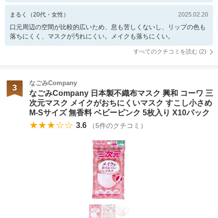
まるく
（
20
代・
女性
）
2025.02.20
口元周辺の空間が比較的広いため、息も苦しくないし、リップの色も
落ちにくく、マスクが汚れにくい。メイクも落ちにくい。
すべてのクチコミを読む (
2
)
なごみCompany
3
なごみCompany 日本製不織布マスク 興和 コーワ 三
次元マスク メイクがおちにくいマスク すこし小さめ
M-Sサイズ 無香料 ベビーピンク 5枚入り X10パック
★★★☆☆
3.6
（
5
件のクチコミ）