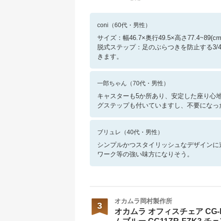
coni
（
60
代・
男性
）
サイズ：幅46.7×奥行49.5×高さ77.4~89(cm
脱式ステップ：足のぶらつきを防止する3
きます。
一郎ちゃん
（
70
代・
男性
）
キャスターも5か所あり、安定した座り心地
グステップも付いていますし、不要になっ
ブリュレ
（
40
代・
男性
）
シンプルかつスタイリッシュなデザインに
ワーク等の強い味方になりそう。
オカムラ岡村製作所
3
オカムラ オフィスチェア CG