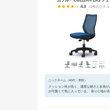
ムブルー CG11ZR-FZK3 チ
★★★★☆
4.3
（
1
件のクチコ
ニックネーム
（
40
代・
男性
）
クッション性が高く、適度な硬さと反発が
が可愛くて気に入っている。 座り心地が