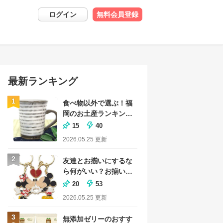
ログイン
無料会員登録
最新ランキング
1
食べ物以外で選ぶ！福
岡のお土産ランキング
｜おしゃれな雑貨も
15
40
2026.05.25
更新
2
友達とお揃いにするな
ら何がいい？お揃いグ
ッズのおすすめランキ
20
53
ング
2026.05.25
更新
3
無添加ゼリーのおすす