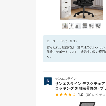
ヒーロー
（
50
代・
男性
）
背もたれと座面には、通気性の良いメッシ
作業もサポートします。通気性の良い座面
ん。
サンエスライン
6
サンエスライン デスクチェア 
ロッキング 無段階昇降降 (ブ
★★★★☆
4.3
（
8
件のクチコ