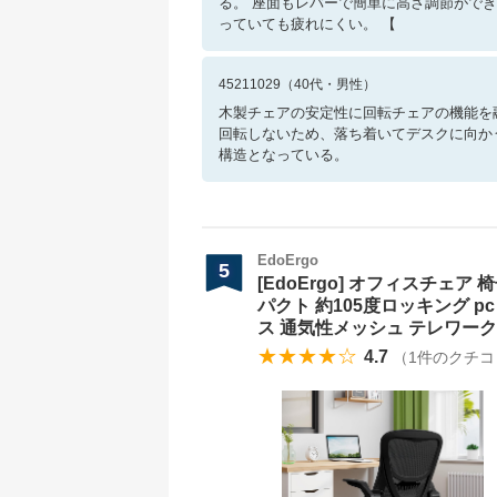
る。 座面もレバーで簡単に高さ調節がで
っていても疲れにくい。 【
45211029
（
40
代・
男性
）
木製チェアの安定性に回転チェアの機能を
回転しないため、落ち着いてデスクに向か
構造となっている。
EdoErgo
5
[EdoErgo] オフィスチェ
パクト 約105度ロッキング p
ス 通気性メッシュ テレワーク 在
★★★★☆
4.7
（
1
件のクチコ