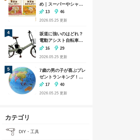
め｜スーパーやシャト
レーゼの商品も
13
46
2026.05.25
更新
4
坂道に強いのはどれ？
電動アシスト自転車の
おすすめランキング
16
29
2026.05.25
更新
5
7歳の男の子が喜ぶプレ
ゼントランキング！小
学生に人気な文房具も
17
40
2026.05.25
更新
カテゴリ
DIY・工具