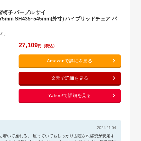
学習椅子 パープル サイ
5~875mm SH435~545mm(外寸) ハイブリッドチェア パ
ミ）
27,109
2024.11.04
ち着いて座れる。 座っていてもしっかり固定され姿勢が安定す