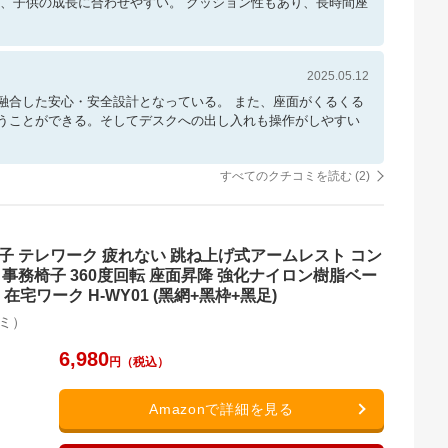
き、子供の成長に合わせやすい。 クッション性もあり、長時間座
2025.05.12
融合した安心・安全設計となっている。 また、座面がくるくる
うことができる。そしてデスクへの出し入れも操作がしやすい
すべてのクチコミを読む (
2
)
ア 椅子 テレワーク 疲れない 跳ね上げ式アームレスト コン
c 事務椅子 360度回転 座面昇降 強化ナイロン樹脂ベー
宅ワーク H-WY01 (黑網+黑枠+黑足)
ミ）
6,980