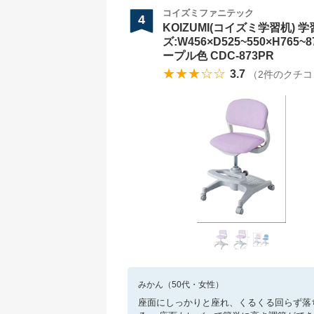
コイズミファニテック
4
KOIZUMI(コイズミ学習机) 
ズ:W456×D525~550×H76
ープル色 CDC-873PR
★★★☆☆
3.7
（
2
件のクチコ
みかん
（
50
代・
女性
）
座面にしっかりと座れ、くるくる回らず落