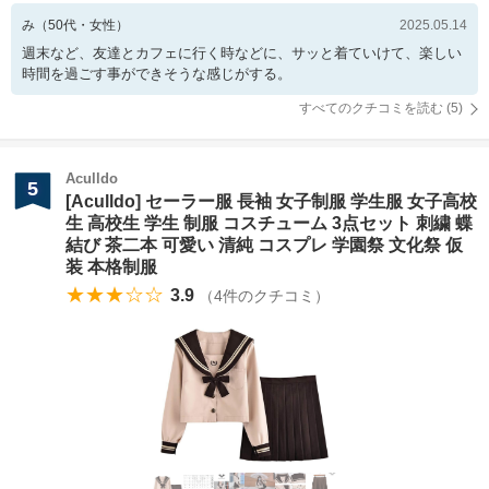
み
（
50
代・
女性
）
2025.05.14
週末など、友達とカフェに行く時などに、サッと着ていけて、楽しい
時間を過ごす事ができそうな感じがする。
すべてのクチコミを読む (
5
)
Aculldo
5
[Aculldo] セーラー服 長袖 女子制服 学生服 女子高校
生 高校生 学生 制服 コスチューム 3点セット 刺繍 蝶
結び 茶二本 可愛い 清純 コスプレ 学園祭 文化祭 仮
装 本格制服
★★★☆☆
3.9
（
4
件のクチコミ）