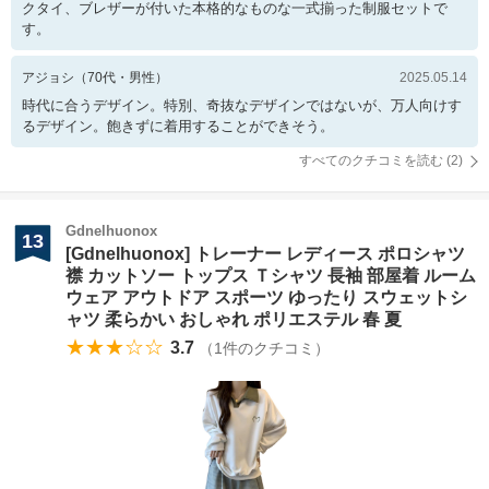
クタイ、ブレザーが付いた本格的なものな一式揃った制服セットで
す。
アジョシ
（
70
代・
男性
）
2025.05.14
時代に合うデザイン。特別、奇抜なデザインではないが、万人向けす
るデザイン。飽きずに着用することができそう。
すべてのクチコミを読む (
2
)
Gdnelhuonox
13
[Gdnelhuonox] トレーナー レディース ポロシャツ
襟 カットソー トップス Ｔシャツ 長袖 部屋着 ルーム
ウェア アウトドア スポーツ ゆったり スウェットシ
ャツ 柔らかい おしゃれ ポリエステル 春 夏
★★★☆☆
3.7
（
1
件のクチコミ）