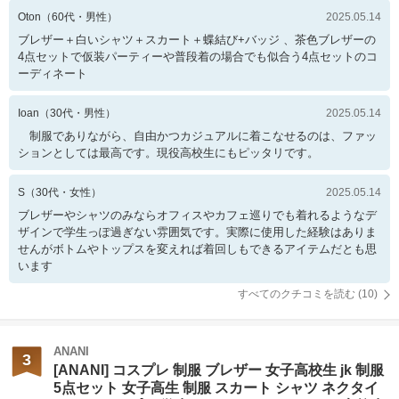
Oton
（
60
代・
男性
）
2025.05.14
ブレザー＋白いシャツ＋スカート＋蝶結び+バッジ 、茶色ブレザーの
4点セットで仮装パーティーや普段着の場合でも似合う4点セットのコ
ーディネート
Ioan
（
30
代・
男性
）
2025.05.14
制服でありながら、自由かつカジュアルに着こなせるのは、ファッ
ションとしては最高です。現役高校生にもピッタリです。
S
（
30
代・
女性
）
2025.05.14
ブレザーやシャツのみならオフィスやカフェ巡りでも着れるようなデ
ザインで学生っぽ過ぎない雰囲気です。実際に使用した経験はありま
せんがボトムやトップスを変えれば着回しもできるアイテムだとも思
います
すべてのクチコミを読む (
10
)
ANANI
3
[ANANI] コスプレ 制服 ブレザー 女子高校生 jk 制服
5点セット 女子高生 制服 スカート シャツ ネクタイ