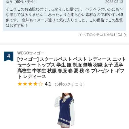
ゆう
（
60
代・
男性
）
2025.05.13
そこそこのお値段なのでしっかりした服です。 ペラペラのいかにも〜
な感じではありません！ 思ったよりも柔らかい素材なので着やすい印
象です。 色味もイメージ通りで気に入りました。この価格でこの品質
はおすすめ！
すべてのクチコミを読む (
1
)
WEGOウィゴー
4
[ウィゴー] スクールベスト ベスト レディース ニット
セーター トップス 学生 服 制服 無地 羽織 女子 通学
高校生 中学生 秋服 春服 春 夏 秋 冬 プレゼント ギフ
ト レディース
★★★★☆
4.1
（
5
件のクチコミ）