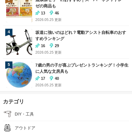
ゼの商品も
13
46
2026.05.25
更新
4
坂道に強いのはどれ？電動アシスト自転車のおす
すめランキング
16
29
2026.05.25
更新
5
7歳の男の子が喜ぶプレゼントランキング！小学生
に人気な文房具も
17
40
2026.05.25
更新
カテゴリ
DIY・工具
アウトドア