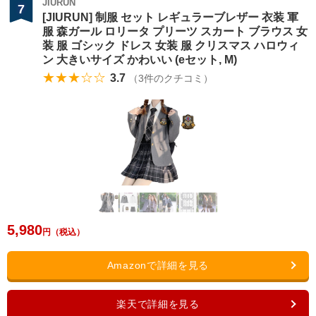
JIURUN
7
[JIURUN] 制服 セット レギュラーブレザー 衣装 軍
服 森ガール ロリータ プリーツ スカート ブラウス 女
装 服 ゴシック ドレス 女装 服 クリスマス ハロウィ
ン 大きいサイズ かわいい (eセット, M)
★★★☆☆
3.7
（
3
件のクチコミ）
5,980