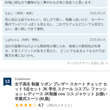
白地に紺なので嫌味がなく爽やかな少女に似合うと思います。
なおこ
（
40
代・
女性
）
2025.05.14
見た目が上品でかわいい。涼しげで良い。制服っぽいけど、セーラー
風のワンピースっぽくも見えるし、これでカフェなどにいても目立た
ない。使い回しできて便利。
しばちゃん
（
50
代・
男性
）
2025.05.14
ほかの提案のものよりも独自性が感じられ、他者との差別化が出来
る、と言うメリットがあると思えた。 どこにでもあるようなものでは
魅力を感じないから。
すべてのクチコミを読む (
5
)
Cuteboom
12
女子高生 制服 リボン ブレザー スカート チェック セ
ット 5点セット JK 学生 スクール コスプレ ファッシ
ョン レディース JK制服 cos コス ジャケット お揃い
卒業式スーツ (M,黒)
★★★★☆
4.7
（
2
件のクチコミ）