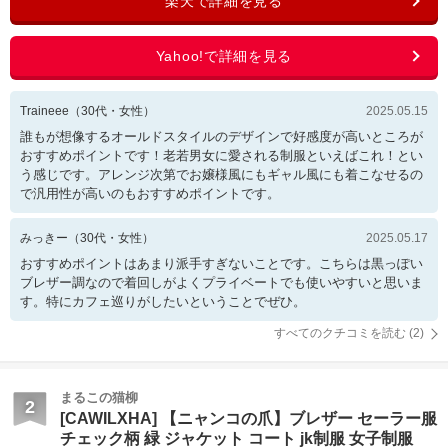
Traineee
（
30
代・
女性
）
2025.05.15
誰もが想像するオールドスタイルのデザインで好感度が高いところが
おすすめポイントです！老若男女に愛される制服といえばこれ！とい
う感じです。アレンジ次第でお嬢様風にもギャル風にも着こなせるの
で汎用性が高いのもおすすめポイントです。
みっきー
（
30
代・
女性
）
2025.05.17
おすすめポイントはあまり派手すぎないことです。こちらは黒っぽい
ブレザー調なので着回しがよくプライベートでも使いやすいと思いま
す。特にカフェ巡りがしたいということでぜひ。
すべてのクチコミを読む (
2
)
まるこの猫柳
2
[CAWILXHA] 【ニャンコの爪】ブレザー セーラー服
チェック柄 緑 ジャケット コート jk制服 女子制服