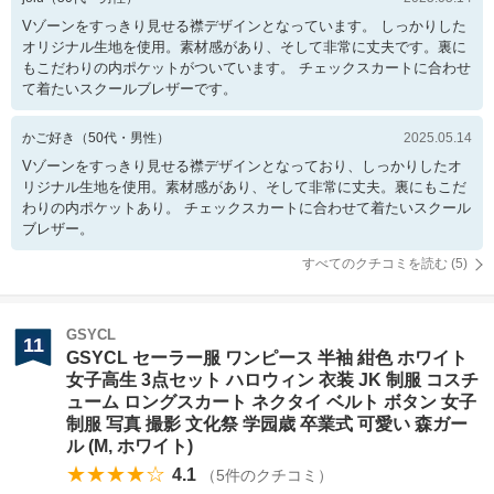
Vゾーンをすっきり見せる襟デザインとなっています。 しっかりした
オリジナル生地を使用。素材感があり、そして非常に丈夫です。裏に
もこだわりの内ポケットがついています。 チェックスカートに合わせ
て着たいスクールブレザーです。
かご好き
（
50
代・
男性
）
2025.05.14
Vゾーンをすっきり見せる襟デザインとなっており、しっかりしたオ
リジナル生地を使用。素材感があり、そして非常に丈夫。裏にもこだ
わりの内ポケットあり。 チェックスカートに合わせて着たいスクール
ブレザー。
すべてのクチコミを読む (
5
)
GSYCL
11
GSYCL セーラー服 ワンピース 半袖 紺色 ホワイト
女子高生 3点セット ハロウィン 衣装 JK 制服 コスチ
ューム ロングスカート ネクタイ ベルト ボタン 女子
制服 写真 撮影 文化祭 学园歳 卒業式 可愛い 森ガー
ル (M, ホワイト)
★★★★☆
4.1
（
5
件のクチコミ）