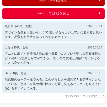
黒ジジ
（
40
代・
女性
）
2025.05.14
デザインも色も可愛いらしくて 若い子ならカジュアルに着れると思い
ます。品質も耐用性もあっておすすめポイント。
はな
（
30
代・
女性
）
2025.05.14
アニメに出てくる登場人物に似た服装でコスプレを楽しみ写真撮影な
ど いろいろな楽しみ方ができる。 安いので友達とお揃いで出かける
ことも良いと思う。
Ua
（
50
代・
男性
）
2025.05.15
現代風のセーラー服である。女の子らしさを強調できるデザインとな
っている．色合いが黒や紺に比べて可愛く見えるピンクであり万人に
受けるデザインである。
すべてのクチコミを読む (
3
)