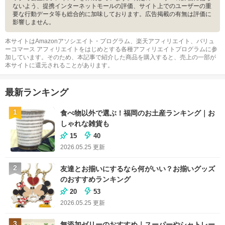
ないよう、提携インターネットモールの評価、サイト上でのユーザーの重
要な行動データ等も総合的に加味しております。広告掲載の有無は評価に
影響しません。
本サイトはAmazonアソシエイト・プログラム、楽天アフィリエイト、バリュ
ーコマース アフィリエイトをはじめとする各種アフィリエイトプログラムに参
加しています。そのため、本記事で紹介した商品を購入すると、売上の一部が
本サイトに還元されることがあります。
最新ランキング
1
食べ物以外で選ぶ！福岡のお土産ランキング｜お
しゃれな雑貨も
15
40
2026.05.25
更新
2
友達とお揃いにするなら何がいい？お揃いグッズ
のおすすめランキング
20
53
2026.05.25
更新
3
無添加ゼリーのおすすめ｜スーパーやシャトレー