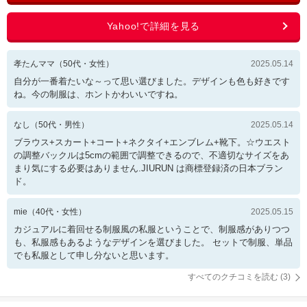
孝たんママ
（
50
代・
女性
）
2025.05.14
自分が一番着たいな～って思い選びました。デザインも色も好きです
ね。今の制服は、ホントかわいいですね。
なし
（
50
代・
男性
）
2025.05.14
ブラウス+スカート+コート+ネクタイ+エンブレム+靴下。☆ウエスト
の調整バックルは5cmの範囲で調整できるので、不適切なサイズをあ
まり気にする必要はありません.JIURUN は商標登録済の日本ブラン
ド。
mie
（
40
代・
女性
）
2025.05.15
カジュアルに着回せる制服風の私服ということで、制服感がありつつ
も、私服感もあるようなデザインを選びました。 セットで制服、単品
でも私服として申し分ないと思います。
すべてのクチコミを読む (
3
)