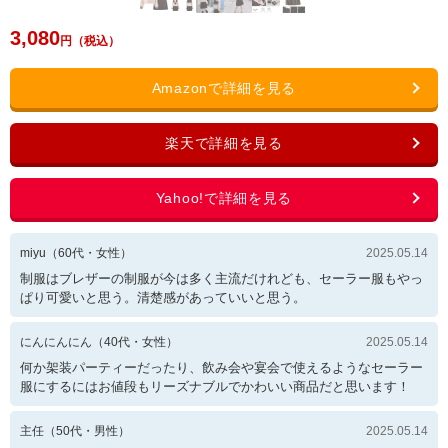
3,080
miyu
（
60
代・
女性
）
2025.05.14
制服はブレザーの制服が今は多く主流だけれども、セーラー服もやっ
ぱり可愛いと思う。清楚感があっていいと思う。
にんにんにん
（
40
代・
女性
）
2025.05.14
何か架装パーティーだったり、飲み会や宴会で使えるようなセーラー
服にするにはお値段もリーズナブルでかわいい商品だと思います！
主任
（
50
代・
男性
）
2025.05.14