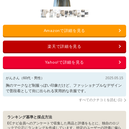
がんさん
（
60
代・
男性
）
2025.05.15
胸のマークなど制服っぽい印象だけど、ファッショナブルなデザイン
で普段着として街に出られる実用的な衣服です。
すべてのクチコミを読む (
1
)
ランキング基準と採点方法
ECナビ会員へのアンケートで収集した商品と評価をもとに、独自のロジ
ックで公正にランキングを作成しています。特定のユーザーの評価に偏ら