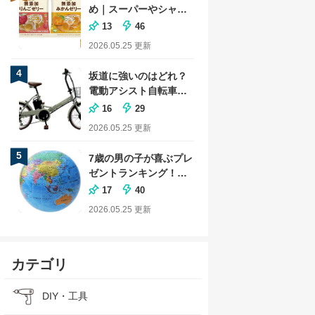
め｜スーパーやシャト
レーゼの商品も
13
46
2026.05.25
更新
4
坂道に強いのはどれ？
電動アシスト自転車の
おすすめランキング
16
29
2026.05.25
更新
5
7歳の男の子が喜ぶプレ
ゼントランキング！小
学生に人気な文房具も
17
40
2026.05.25
更新
カテゴリ
DIY・工具