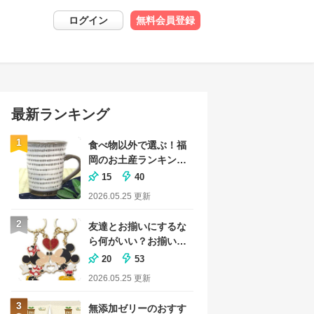
ログイン
無料会員登録
最新ランキング
1
食べ物以外で選ぶ！福
岡のお土産ランキング
｜おしゃれな雑貨も
15
40
2026.05.25
更新
2
友達とお揃いにするな
ら何がいい？お揃いグ
ッズのおすすめランキ
20
53
ング
2026.05.25
更新
3
無添加ゼリーのおすす