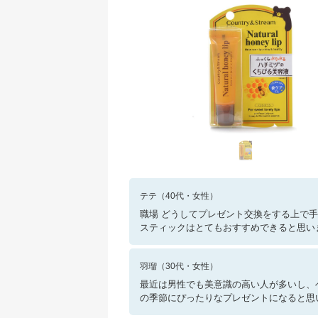
テテ
（
40
代・
女性
）
職場 どうしてプレゼント交換をする上で
スティックはとてもおすすめできると思い
羽瑠
（
30
代・
女性
）
最近は男性でも美意識の高い人が多いし、
の季節にぴったりなプレゼントになると思