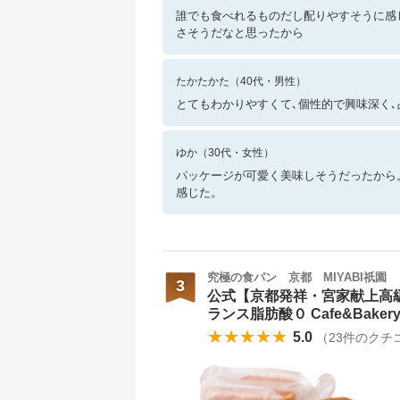
誰でも食べれるものだし配りやすそうに感
さそうだなと思ったから
たかたかた
（
40
代・
男性
）
とてもわかりやすくて､個性的で興味深く､
ゆか
（
30
代・
女性
）
パッケージが可愛く美味しそうだったから
感じた。
究極の食パン 京都 MIYABI祇園
3
公式【京都発祥・宮家献上高級食パ
ランス脂肪酸０ Cafe&Bake
★★★★★
5.0
（
23
件のクチ