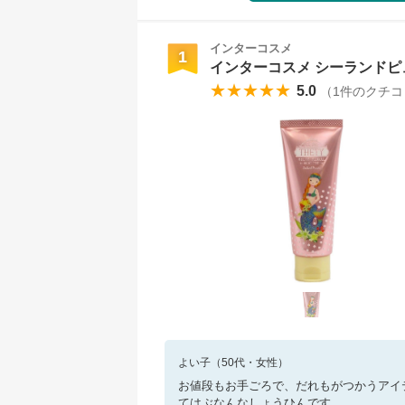
インターコスメ
1
インターコスメ シーランドピュ
★★★★★
5.0
（
1
件のクチコ
よい子
（
50
代・
女性
）
お値段もお手ごろで、だれもがつかうアイ
てはぶなんなしょうひんです