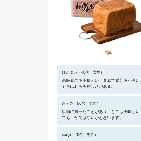
ゆいゆい
（
40
代・
女性
）
高級感のある味わい、食感で満足感が高い
も喜ばれる美味しさがある。
かずみ
（
50
代・
男性
）
以前に買ったことがあり、とても美味しい
ても十分ではないかと思います。
sanjii
（
70
代・
男性
）