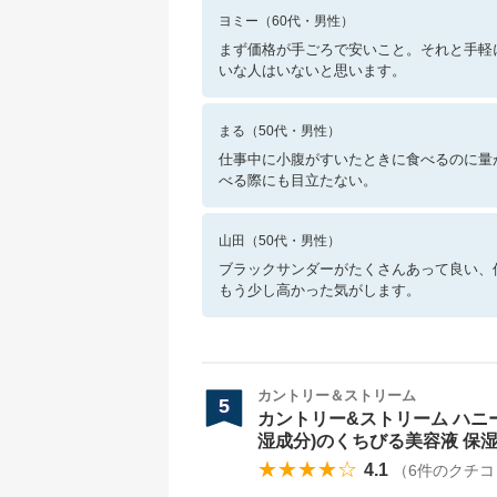
ヨミー
（
60
代・
男性
）
まず価格が手ごろで安いこと。それと手軽
いな人はいないと思います。
まる
（
50
代・
男性
）
仕事中に小腹がすいたときに食べるのに量
べる際にも目立たない。
山田
（
50
代・
男性
）
ブラックサンダーがたくさんあって良い、
もう少し高かった気がします。
カントリー＆ストリーム
5
カントリー&ストリーム ハニー
湿成分)のくちびる美容液 保
★★★★☆
4.1
（
6
件のクチコ