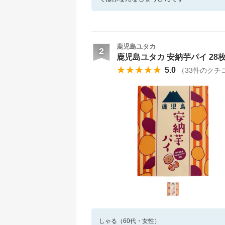
鹿児島ユタカ
2
鹿児島ユタカ 安納芋パイ 28
★★★★★
5.0
（
33
件のクチ
しゃる
（
60
代・
女性
）