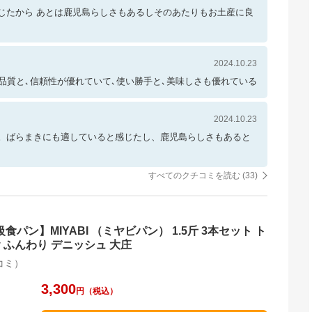
じたから あとは鹿児島らしさもあるしそのあたりもお土産に良
2024.10.23
品質と､信頼性が優れていて､使い勝手と､美味しさも優れている
2024.10.23
。ばらまきにも適していると感じたし、鹿児島らしさもあると
すべてのクチコミを読む (
33
)
ン】MIYABI （ミヤビパン） 1.5斤 3本セット ト
ry ふんわり デニッシュ 大庄
コミ）
3,300