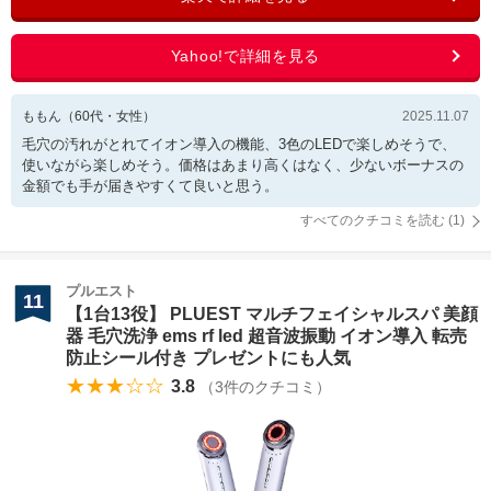
ももん
（
60
代・
女性
）
2025.11.07
毛穴の汚れがとれてイオン導入の機能、3色のLEDで楽しめそうで、
使いながら楽しめそう。価格はあまり高くはなく、少ないボーナスの
金額でも手が届きやすくて良いと思う。
すべてのクチコミを読む (
1
)
プルエスト
11
【1台13役】 PLUEST マルチフェイシャルスパ 美顔
器 毛穴洗浄 ems rf led 超音波振動 イオン導入 転売
防止シール付き プレゼントにも人気
★★★☆☆
3.8
（
3
件のクチコミ）