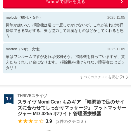
melody
（
60
代・
女性
）
2025.11.05
掃除が嫌いで、掃除機は週に一度しかかけないが、これがあれば毎日
掃除できる気がする。夫も協力して邪魔なものはどかしてくれると思
う
marron
（
50
代・
女性
）
2025.11.05
家はワンルームですがあれば便利そう。 掃除機を持っていますが、貰
えたらうれしい台になります。 掃除機を掛けられない障害者にはピッ
タリ！
すべてのクチコミを読む (
2
)
THRIVEスライヴ
17
スライヴ Momi Gear もみギア 「幅調節で足のサイ
ズに合わせてしっかりマッサージ」 フットマッサー
ジャー MD-4255 ホワイト 管理医療機器
★★★☆☆
3.9
（
2
件のクチコミ）