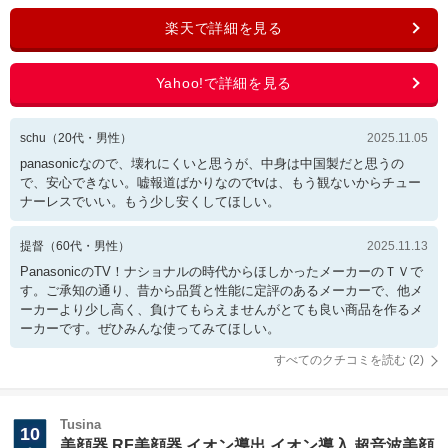
schu
（
20
代・
男性
）
2025.11.05
panasonicなので、壊れにくいと思うが、中身は中国製だと思うの
で、安心できない。嘘報道ばかりなのでtvは、もう観ないからチュー
ナーレスでいい。もう少し安くしてほしい。
提督
（
60
代・
男性
）
2025.11.13
PanasonicのTV！ナショナルの時代からほしかったメーカーのＴＶで
す。ご承知の通り、昔から品質と性能に定評のあるメーカーで、他メ
ーカーより少し高く、負けてもらえませんがとても良い商品を作るメ
ーカーです。ぜひみんな使ってみてほしい。
すべてのクチコミを読む (
2
)
Tusina
10
美顔器 RF美顔器 イオン導出 イオン導入 超音波美顔