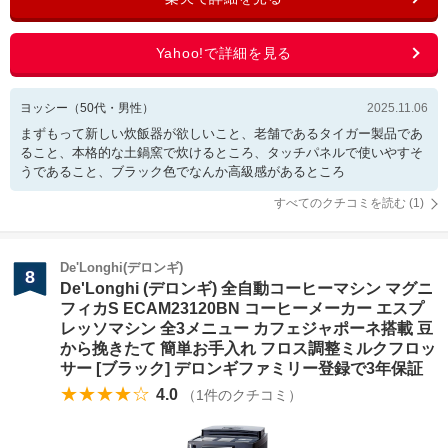
ヨッシー
（
50
代・
男性
）
2025.11.06
まずもって新しい炊飯器が欲しいこと、老舗であるタイガー製品であ
ること、本格的な土鍋窯で炊けるところ、タッチパネルで使いやすそ
うであること、ブラック色でなんか高級感があるところ
すべてのクチコミを読む (
1
)
De'Longhi(デロンギ)
8
De'Longhi (デロンギ) 全自動コーヒーマシン マグニ
フィカS ECAM23120BN コーヒーメーカー エスプ
レッソマシン 全3メニュー カフェジャポーネ搭載 豆
から挽きたて 簡単お手入れ フロス調整ミルクフロッ
サー [ブラック] デロンギファミリー登録で3年保証
★★★★☆
4.0
（
1
件のクチコミ）