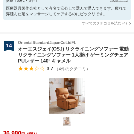
抹茶
（
60
代・
女性
）
2025.11.12
医療器具製作会社として有名で安心して選んで購入できます。疲れて
浮腫んだ足をマッサージしてケアするのにピッタリです。
すべてのクチコミを読む (
4
)
OrientalStandardJapanCoLtdFL
14
オーエスジェイ(OSJ) リクライニングソファー 電動
リクライニングソファー 1人掛け ゲーミングチェア
PUレザー 140° キャメル
★★★☆☆
3.7
（
4
件のクチコミ）
36,980