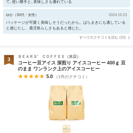
て､使い勝手と､美味しさも優れている
ゆか
（
30
代・
女性
）
2024.10.23
パッケージが可愛く美味しそうだったから。ばらまきにも適している
と感じたし、鹿児島らしさもあると感じた。
すべてのクチコミを読む (
33
)
ＢＥＡＲＳ’ ＣＯＦＦＥＥ（本店）
3
コーヒー豆アイス 深煎り アイスコーヒー 400ｇ 豆
のまま ワンランク上のアイスコーヒー
★★★★★
5.0
（
1
件のクチコミ）