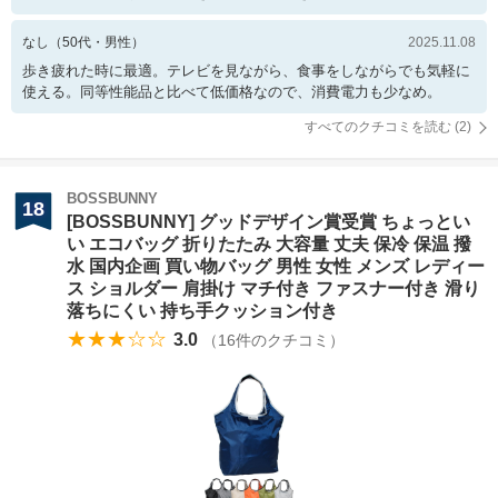
なし
（
50
代・
男性
）
2025.11.08
歩き疲れた時に最適。テレビを見ながら、食事をしながらでも気軽に
使える。同等性能品と比べて低価格なので、消費電力も少なめ。
すべてのクチコミを読む (
2
)
BOSSBUNNY
18
[BOSSBUNNY] グッドデザイン賞受賞 ちょっとい
い エコバッグ 折りたたみ 大容量 丈夫 保冷 保温 撥
水 国内企画 買い物バッグ 男性 女性 メンズ レディー
ス ショルダー 肩掛け マチ付き ファスナー付き 滑り
落ちにくい 持ち手クッション付き
★★★☆☆
3.0
（
16
件のクチコミ）