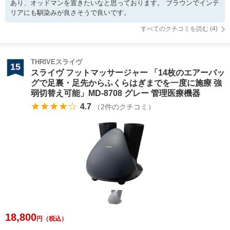
あり、オッドマンを置きたいなと思っております。 ブラウンでインテ
リアにも馴染みが良さそうで良いです。
すべてのクチコミを読む (
4
)
THRIVEスライヴ
15
スライヴ フットマッサージャー 「14枚のエアーバッ
グで足裏・足先からふくらはぎまでを一度に施療 強
弱切替え可能」MD-8708 グレー 管理医療機器
★★★★☆
4.7
（
2
件のクチコミ）
18,800