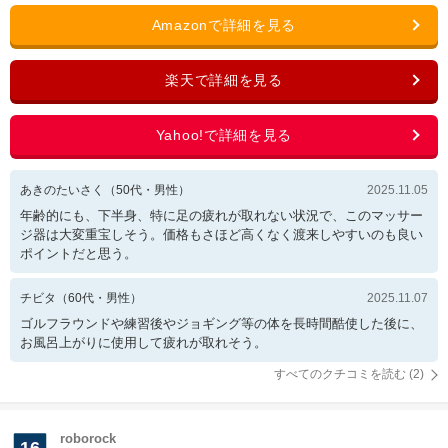
あきのたいさく
（
50
代・
男性
）
2025.11.05
年齢的にも、下半身、特に足の疲れが取れない状況で、このマッサー
ジ器は大変重宝しそう。価格もさほど高くなく渡来しやすいのも良い
ポイントだと思う。
チビタ
（
60
代・
男性
）
2025.11.07
ゴルフラウンドや練習後やジョギング等の体を長時間酷使した後に、
お風呂上がりに使用して疲れが取れそう。
すべてのクチコミを読む (
2
)
roborock