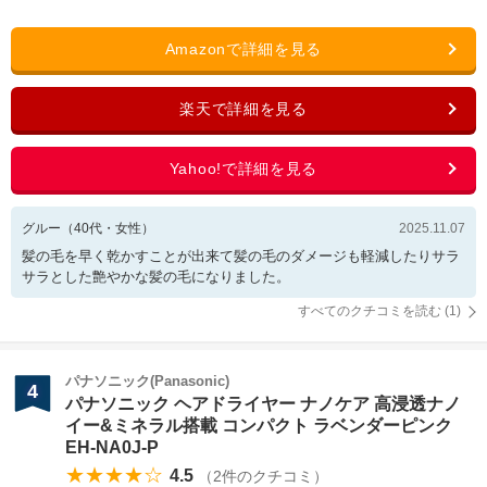
グルー
（
40
代・
女性
）
2025.11.07
髪の毛を早く乾かすことが出来て髪の毛のダメージも軽減したりサラ
サラとした艶やかな髪の毛になりました。
すべてのクチコミを読む (
1
)
パナソニック(Panasonic)
4
パナソニック ヘアドライヤー ナノケア 高浸透ナノ
イー&ミネラル搭載 コンパクト ラベンダーピンク
EH-NA0J-P
★★★★☆
4.5
（
2
件のクチコミ）