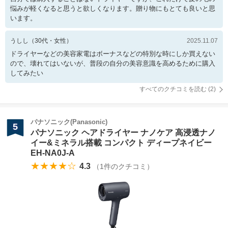
悩みが軽くなると思うと欲しくなります。贈り物にもとても良いと思
います。
うしし
（
30
代・
女性
）
2025.11.07
ドライヤーなどの美容家電はボーナスなどの特別な時にしか買えない
ので、壊れてはいないが、普段の自分の美容意識を高めるために購入
してみたい
すべてのクチコミを読む (
2
)
パナソニック(Panasonic)
5
パナソニック ヘアドライヤー ナノケア 高浸透ナノ
イー&ミネラル搭載 コンパクト ディープネイビー
EH-NA0J-A
★★★★☆
4.3
（
1
件のクチコミ）