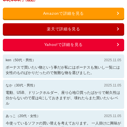
ken
（
50
代・
男性
）
2025.11.05
ボーナスで買いたい物という事だが私にはボーナスも無いし一覧には
女性のものばかりだったので無難な物を選びました。
なか
（
30
代・
男性
）
2025.11.05
電動、USB、ドリンクホルダー、座り心地◎買ったばかりで耐久性は
分からないので星は4にしておきますが、壊れたらまた買いたいレベ
ル
あっこ
（
20
代・
女性
）
2025.11.05
今使っているソファの買い替えを考えております。 一人掛けに興味が