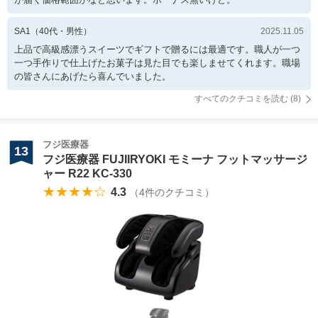
SA1
（
40
代・
男性
）
2025.11.05
上品で高級感漂うスイーツでギフトで贈るには最適です。職人が一つ
一つ手作りで仕上げたお菓子は見た目でも楽しませてくれます。職場
の皆さんにあげたら喜んでいました。
すべてのクチコミを読む (
8
)
フジ医療器
13
フジ医療器 FUJIIRYOKI モミーナ フットマッサージ
ャー R22 KC-330
★★★★☆
4.3
（
4
件のクチコミ）