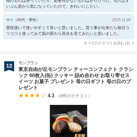
他のものは持っていたり、必要性がないものばかりだった。毛穴はず
いぶん前から気になっていたので、きれいにしたい。
サイ
（
40
代・
男性
）
2025.11.05
普段使いで使いやすくて良いと思いました。貰う事が出来たら毎日コ
ツコツと使ってみて肌の変わり具合を見てみたいと思いました。
すべてのクチコミを読む (
3
)
モンブラン
12
東京自由が丘モンブラン ティーコンフェクト クラシ
ック 60枚入(缶) クッキー 詰め合わせ お取り寄せス
イーツ お菓子 プレゼント 母の日ギフト 母の日のプ
レゼント
★★★★☆
4.3
（
8
件のクチコミ）