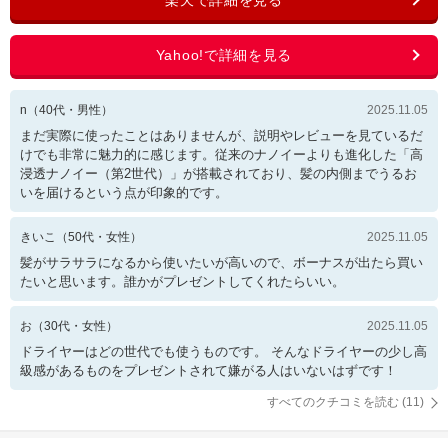
n
（
40
代・
男性
）
2025.11.05
まだ実際に使ったことはありませんが、説明やレビューを見ているだ
けでも非常に魅力的に感じます。従来のナノイーよりも進化した「高
浸透ナノイー（第2世代）」が搭載されており、髪の内側までうるお
いを届けるという点が印象的です。
きいこ
（
50
代・
女性
）
2025.11.05
髪がサラサラになるから使いたいが高いので、ボーナスが出たら買い
たいと思います。誰かがプレゼントしてくれたらいい。
お
（
30
代・
女性
）
2025.11.05
ドライヤーはどの世代でも使うものです。 そんなドライヤーの少し高
級感があるものをプレゼントされて嫌がる人はいないはずです！
すべてのクチコミを読む (
11
)