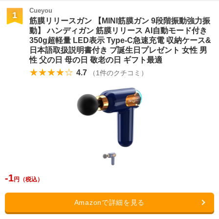
Cueyou
1
筋膜リリースガン 【MINI筋膜ガン 9段階振動強力振
動】 ハンディガン 筋膜リリース AI自動モード付き
350g超軽量 LED表示 Type-C急速充電 収納ケース&
日本語取扱説明書付き プ誕生日プレゼント 女性 男
性 父の日 母の日 敬老の日 ギフト最適
★★★★☆
4.7
（
1
件のクチコミ）
-1