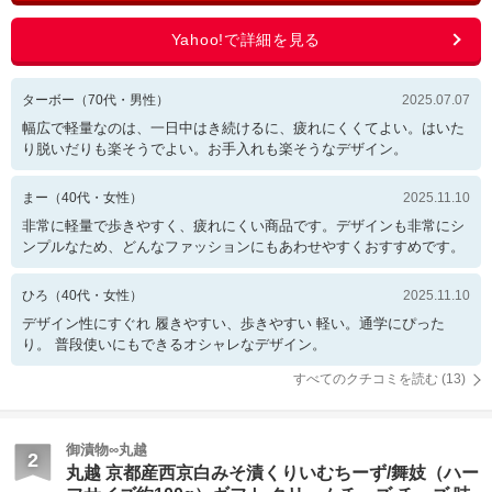
ターボー
（
70
代・
男性
）
2025.07.07
幅広で軽量なのは、一日中はき続けるに、疲れにくくてよい。はいた
り脱いだりも楽そうでよい。お手入れも楽そうなデザイン。
まー
（
40
代・
女性
）
2025.11.10
非常に軽量で歩きやすく、疲れにくい商品です。デザインも非常にシ
ンプルなため、どんなファッションにもあわせやすくおすすめです。
ひろ
（
40
代・
女性
）
2025.11.10
デザイン性にすぐれ 履きやすい、歩きやすい 軽い。通学にぴった
り。 普段使いにもできるオシャレなデザイン。
すべてのクチコミを読む (
13
)
御漬物∞丸越
2
丸越 京都産西京白みそ漬くりいむちーず/舞妓（ハー