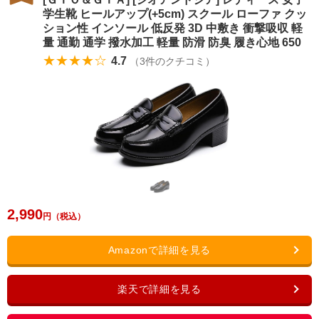
学生靴 ヒールアップ(+5cm) スクール ローファ クッ
ション性 インソール 低反発 3D 中敷き 衝撃吸収 軽
量 通勤 通学 撥水加工 軽量 防滑 防臭 履き心地 650
★★★★☆
4.7
（
3
件のクチコミ）
2,990