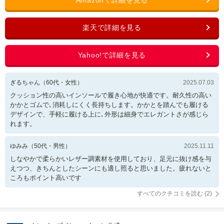
ぎるちゃん
（
60
代・
女性
）
2025.07.03
クッション性の高いインソールで履き心地が快適です。耐久性の高い
かかとゴムで､消耗しにくく長持ちします。かかとを踏んでも履ける
デザインで、手軽に履ける上に､外形は細身でエレガントさが感じら
れます。
ゆみみ
（
50
代・
男性
）
2025.11.11
しなやかで柔らかいレザー調素材を使用しており、足元に抜け感を与
えつつ、きちんとしたシーンにも適し照ると思いました。疲れないと
ころもポイント高いです
すべてのクチコミを読む (
2
)