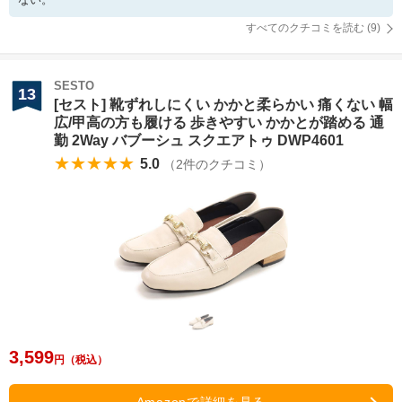
すべてのクチコミを読む (
9
)
SESTO
13
[セスト] 靴ずれしにくい かかと柔らかい 痛くない 幅
広/甲高の方も履ける 歩きやすい かかとが踏める 通
勤 2Way バブーシュ スクエアトゥ DWP4601
★★★★★
5.0
（
2
件のクチコミ）
3,599