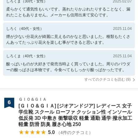
しろくま
（
30
代・
女性
）
2025.02.07
柔らかくて通気性もいいです。蒸れたりかぶれたりすることなく、漏
れたこともありません。メーカーも信用出来て安心です。
しろく
（
40
代・
女性
）
2025.11.04
煙が少ない分花火が綺麗に見えるのかなと思いました。種類もたくさ
んあってたっぷり花火を楽しむ事ができると思います。
しろくま
（
40
代・
女性
）
2025.11.04
酸っぱいものが大好きで発売当時よく買っていました。周りのパウダ
ーの酸っぱさは本物です。今食べてもしっかり酸っぱかったです。
すべてのクチコミを読む (
9
)
ＧＩＯ＆ＧＩＡ
6
[ＧＩＯ＆ＧＩＡ] [ジオアンドジア] レディース 女子
学生靴 スクール ローファ クッション性 インソール
低反発 3D 中敷き 衝撃吸収 軽量 通勤 通学 撥水加工
軽量 防滑 防臭 履き心地 250
★★★★★
5.0
（
4
件のクチコミ）