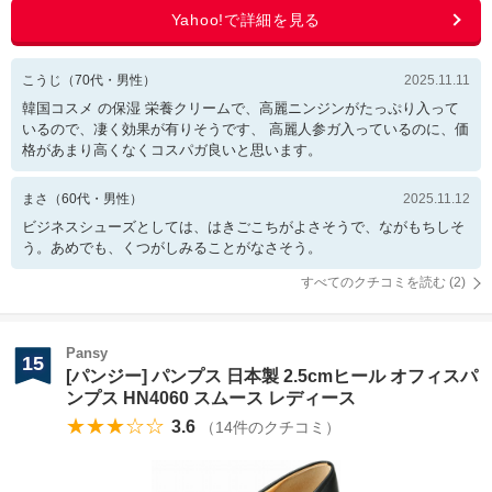
こうじ
（
70
代・
男性
）
2025.11.11
韓国コスメ の保湿 栄養クリームで、高麗ニンジンがたっぷり入って
いるので、凄く効果が有りそうです、 高麗人参ガ入っているのに、価
格があまり高くなくコスパガ良いと思います。
まさ
（
60
代・
男性
）
2025.11.12
ビジネスシューズとしては、はきごこちがよさそうで、ながもちしそ
う。あめでも、くつがしみることがなさそう。
すべてのクチコミを読む (
2
)
Pansy
15
[パンジー] パンプス 日本製 2.5cmヒール オフィスパ
ンプス HN4060 スムース レディース
★★★☆☆
3.6
（
14
件のクチコミ）