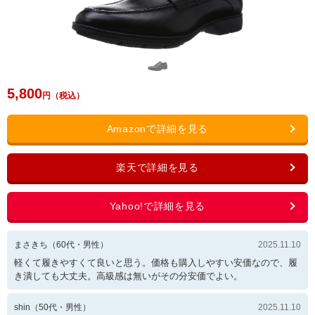
5,800
まさきち
（
60
代・
男性
）
2025.11.10
軽くて履きやすくて良いと思う。価格も購入しやすい安価なので、履
き潰しても大丈夫。高級感は無いがその分安価でよい。
shin
（
50
代・
男性
）
2025.11.10