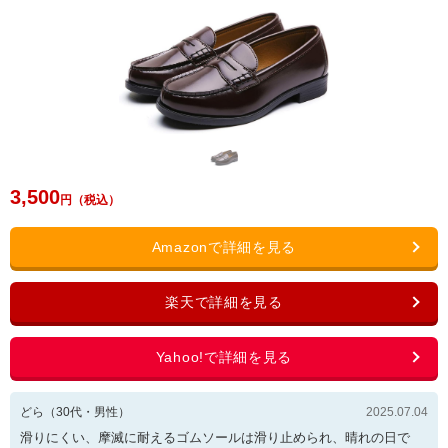
3,500
どら
（
30
代・
男性
）
2025.07.04
滑りにくい、摩滅に耐えるゴムソールは滑り止められ、晴れの日で