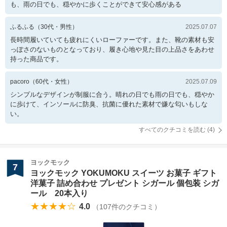
も、雨の日でも、穏やかに歩くことができて安心感がある
ふるふる
（
30
代・
男性
）
2025.07.07
長時間履いていても疲れにくいローファーです。また、靴の素材も安
っぽさのないものとなっており、履き心地や見た目の上品さをあわせ
持った商品です。
pacoro
（
60
代・
女性
）
2025.07.09
シンプルなデザインが制服に合う。晴れの日でも雨の日でも、穏やか
に歩けて、インソールに防臭、抗菌に優れた素材で嫌な匂いもしな
い。
すべてのクチコミを読む (
4
)
ヨックモック
7
ヨックモック YOKUMOKU スイーツ お菓子 ギフト
洋菓子 詰め合わせ プレゼント シガール 個包装 シガ
ール 20本入り
★★★★☆
4.0
（
107
件のクチコミ）