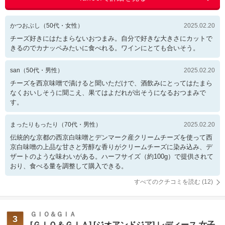
かつおぶし
（
50
代・
女性
）
2025.02.20
チーズ好きにはたまらないおつまみ。自分で好きな大きさにカットで
きるのでカナッペみたいに食べれる。ワインにとても合いそう。
san
（
50
代・
男性
）
2025.02.20
チーズを西京味噌で漬けると聞いただけで、酒飲みにとってはたまら
なくおいしそうに聞こえ、果てはよだれが出そうになるおつまみで
す。
まったりもったり
（
70
代・
男性
）
2025.02.20
伝統的な京都の西京白味噌とデンマーク産クリームチーズを使って西
京白味噌の上品な甘さと芳醇な香りがクリームチーズに染み込み、デ
ザートのような味わいがある。ハーフサイズ（約100g）で提供されて
おり、食べる量を調整して購入できる。
すべてのクチコミを読む (
12
)
ＧＩＯ＆ＧＩＡ
3
[ＧＩＯ＆ＧＩＡ] [ジオアンドジア] レディース 女子