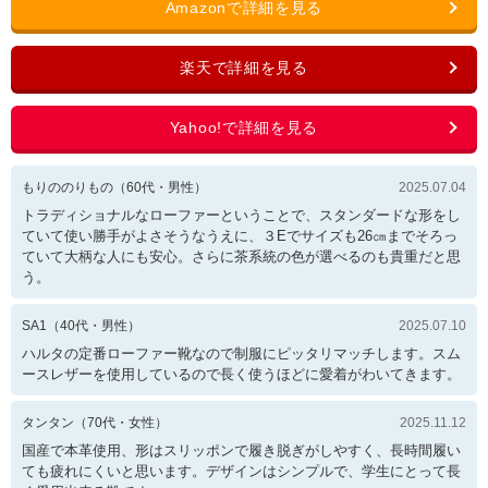
もりののりもの
（
60
代・
男性
）
2025.07.04
トラディショナルなローファーということで、スタンダードな形をし
ていて使い勝手がよさそうなうえに、３Eでサイズも26㎝までそろっ
ていて大柄な人にも安心。さらに茶系統の色が選べるのも貴重だと思
う。
SA1
（
40
代・
男性
）
2025.07.10
ハルタの定番ローファー靴なので制服にピッタリマッチします。スム
ースレザーを使用しているので長く使うほどに愛着がわいてきます。
タンタン
（
70
代・
女性
）
2025.11.12
国産で本革使用、形はスリッポンで履き脱ぎがしやすく、長時間履い
ても疲れにくいと思います。デザインはシンプルで、学生にとって長