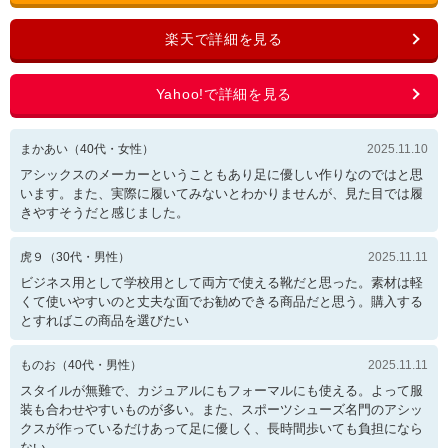
まかあい
（
40
代・
女性
）
2025.11.10
アシックスのメーカーということもあり足に優しい作りなのではと思
います。また、実際に履いてみないとわかりませんが、見た目では履
きやすそうだと感じました。
虎９
（
30
代・
男性
）
2025.11.11
ビジネス用として学校用として両方で使える靴だと思った。素材は軽
くて使いやすいのと丈夫な面でお勧めできる商品だと思う。購入する
とすればこの商品を選びたい
ものお
（
40
代・
男性
）
2025.11.11
スタイルが無難で、カジュアルにもフォーマルにも使える。よって服
装も合わせやすいものが多い。また、スポーツシューズ名門のアシッ
クスが作っているだけあって足に優しく、長時間歩いても負担になら
ない。