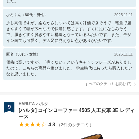
した。
ひろくん
（
60
代・
男性
）
2025.11.11
少し高価ですが、柔らかさについては高く評価できそうで、軽量で履
きやすくて幅が広めなので快適に感じます。すぐに足になじみそう
で、履きやすく脱ぎやすい構造となっているみたいです。また、デザ
イン面でも可愛く、デカ足に見えない点がありがたいです。
匿名
（
30
代・
女性
）
2025.11.11
価格は高いですが、「痛くない」というキャッチフレーズがありまし
たので、こちらの商品を選びました。 学生時代にあったら購入したい
なと思いました。
すべてのクチコミを読む (
7
)
HARUTA ハルタ
9
[ハルタ] コインローファー 4505 人工皮革 3E レディ
ース
★★★★☆
4.3
（
2
件のクチコミ）