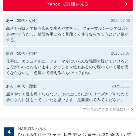
あー
（
20
代・
女性
）
2025.07.03
高さも程ほどで幅も広めで歩きやすそう。 フォーマルシーンでは合わ
せやすそうだし、値段も手ごろで普段よく使うならちょうどいい気が
する。
藍緋
（
50
代・
女性
）
2025.07.07
仕事に、カジュアルに、フォーマルにいろんな場面で履いていけると
ころがいいとおもいます。クッション性もあるので履いていて足が痛
くならないし、色違いで揃えるのもいいですね。
あん
（
40
代・
男性
）
2025.11.11
履きやすく足も痛くならない。その上にとにかくリーズナブルなので
学生さんにはもってこいだと思います。是非履いてみてください。
すべてのクチコミを読む (
3
)
HARUTA ハルタ
4
[ハルタ] ローファー トラディショナル 2E 合皮 レデ