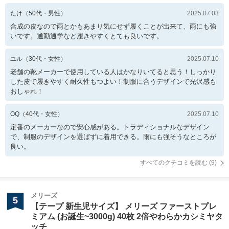
たけ
（
50
代・
男性
）
2025.07.03
合成の皮なので雨とかもあまり気にせず履くことが出来て、雨にも強
いです。通勤通学など履きやすくとても良いです。
ユル
（
30
代・
女性
）
2025.07.10
老舗の靴メーカーで使用している人はかなりいてると思う！しっかり
した皮で履きやすく耐久性もつよい！制服に合うデザインで光沢感も
おしゃれ！
OQ
（
40
代・
女性
）
2025.07.10
定番のメーカーなので安心感がある。トラディショナルなデザイン
で、制服のデザインを選ばずに着用できる。雨にも強そうなところが
良い。
すべてのクチコミを読む (
9
)
メリーズ
5
【テープ 新生児サイズ】 メリーズ ファーストプレ
ミアム (お誕生~3000g) 40枚 2倍やわらかカシミヤタ
ッチ