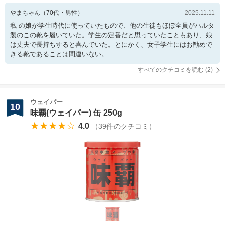
やまちゃん
（
70
代・
男性
）
2025.11.11
私 の娘が学生時代に使っていたもので、他の生徒もほぼ全員がハルタ
製のこの靴を履いていた。学生の定番だと思っていたこともあり、娘
は丈夫で長持ちすると喜んでいた。とにかく、女子学生にはお勧めで
きる靴であることは間違いない。
すべてのクチコミを読む (
2
)
ウェイパー
10
味覇(ウェイパー) 缶 250g
★★★★☆
4.0
（
39
件のクチコミ）