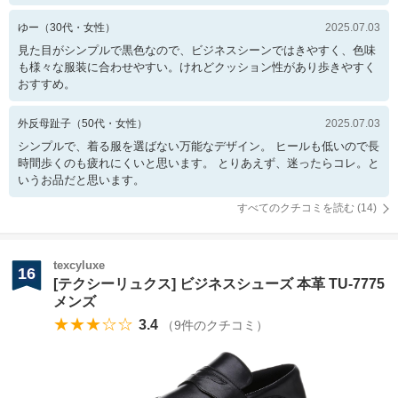
ゆー
（
30
代・
女性
）
2025.07.03
見た目がシンプルで黒色なので、ビジネスシーンではきやすく、色味
も様々な服装に合わせやすい。けれどクッション性があり歩きやすく
おすすめ。
外反母趾子
（
50
代・
女性
）
2025.07.03
シンプルで、着る服を選ばない万能なデザイン。 ヒールも低いので長
時間歩くのも疲れにくいと思います。 とりあえず、迷ったらコレ。と
いうお品だと思います。
すべてのクチコミを読む (
14
)
texcyluxe
16
[テクシーリュクス] ビジネスシューズ 本革 TU-7775
メンズ
★★★☆☆
3.4
（
9
件のクチコミ）