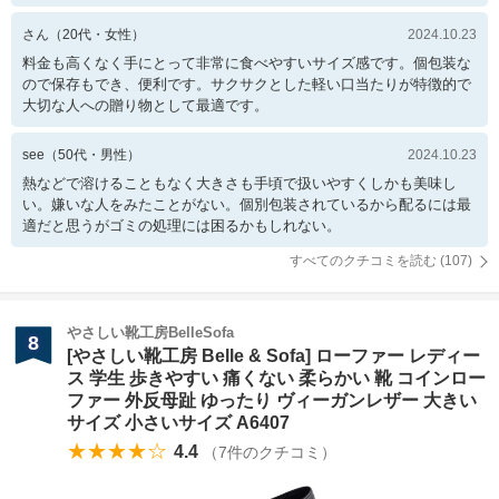
さん
（
20
代・
女性
）
2024.10.23
料金も高くなく手にとって非常に食べやすいサイズ感です。個包装な
ので保存もでき、便利です。サクサクとした軽い口当たりが特徴的で
大切な人への贈り物として最適です。
see
（
50
代・
男性
）
2024.10.23
熱などで溶けることもなく大きさも手頃で扱いやすくしかも美味し
い。嫌いな人をみたことがない。個別包装されているから配るには最
適だと思うがゴミの処理には困るかもしれない。
すべてのクチコミを読む (
107
)
やさしい靴工房BelleSofa
8
[やさしい靴工房 Belle & Sofa] ローファー レディー
ス 学生 歩きやすい 痛くない 柔らかい 靴 コインロー
ファー 外反母趾 ゆったり ヴィーガンレザー 大きい
サイズ 小さいサイズ A6407
★★★★☆
4.4
（
7
件のクチコミ）