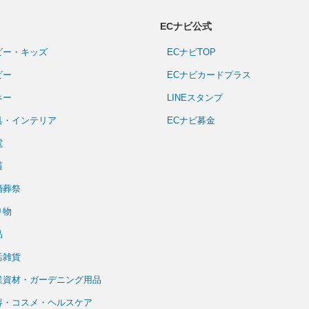
ECナビ公式
ビー・キッズ
ECナビTOP
ビー
ECナビカードプラス
ネー
LINEスタンプ
具・インテリア
ECナビ募金
電
護
婚葬祭
り物
品
活雑貨
業資材・ガーデニング用品
容・コスメ・ヘルスケア