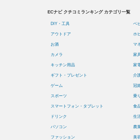
ECナビ クチコミランキング カテゴリ一覧
DIY・工具
ベ
アウトドア
ホ
お酒
マ
カメラ
家
キッチン用品
家
ギフト・プレゼント
介
ゲーム
冠
スポーツ
乗
スマートフォン・タブレット
食
ドリンク
生
パソコン
農
ファッション
美