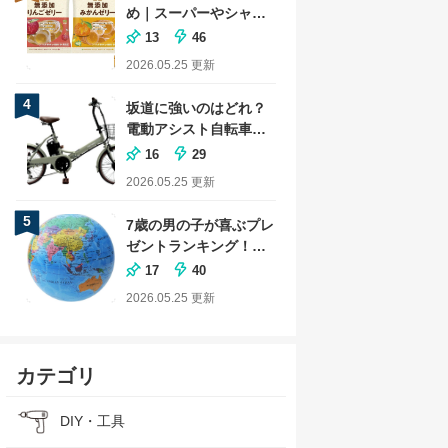
め｜スーパーやシャト
レーゼの商品も
13
46
2026.05.25
更新
4
坂道に強いのはどれ？
電動アシスト自転車の
おすすめランキング
16
29
2026.05.25
更新
5
7歳の男の子が喜ぶプレ
ゼントランキング！小
学生に人気な文房具も
17
40
2026.05.25
更新
カテゴリ
DIY・工具