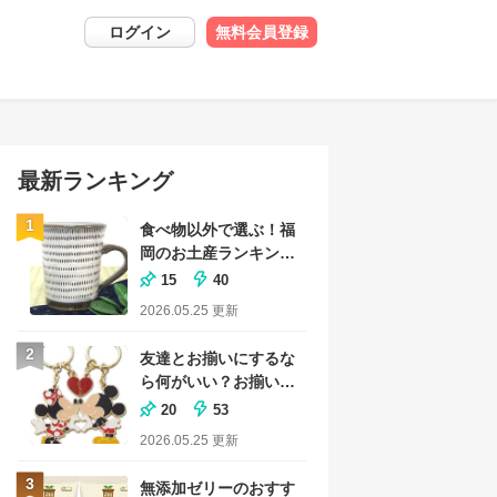
ログイン
無料会員登録
最新ランキング
1
食べ物以外で選ぶ！福
岡のお土産ランキング
｜おしゃれな雑貨も
15
40
2026.05.25
更新
2
友達とお揃いにするな
ら何がいい？お揃いグ
ッズのおすすめランキ
20
53
ング
2026.05.25
更新
3
無添加ゼリーのおすす