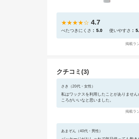
4.7
★★★★☆
べたつきにくさ
5.0
使いやすさ
5
掲載ラン
クチコミ(
3
)
さき
（
20
代・
女性
）
私はワックスを利用したことがありません
ころがいいなと思いました。
掲載ラン
あまぞん
（
40
代・
男性
）
パッケージがおしゃれで毎日使っても飽き