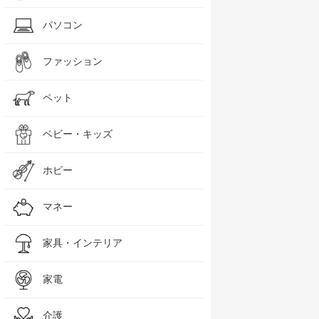
ド
GATSBY（ギャツビー）
パソコン
グランス
ｇ
ルシード) ヘアワックスボリューム&ハード メンズ スタイリング剤 セット 80グ
ギャツビー ムービングラバー スパイキーエッジ(80g
ファッション
☆
★★★★☆
4.3
4.3
793.00
ペット
ベビー・キッズ
ホビー
マネー
家具・インテリア
家電
介護