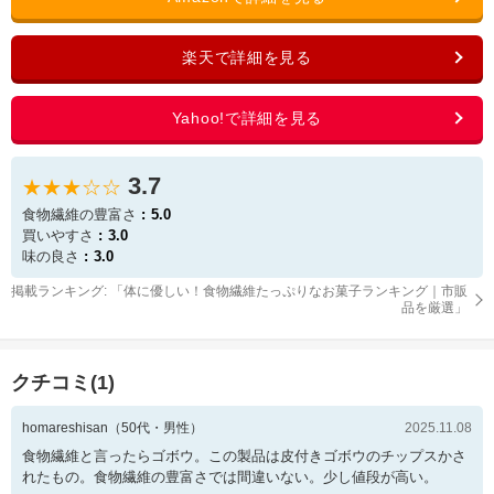
3.7
★★★☆☆
食物繊維の豊富さ
5.0
買いやすさ
3.0
味の良さ
3.0
掲載ランキング: 「
体に優しい！食物繊維たっぷりなお菓子ランキング｜市販
品を厳選
」
クチコミ(
1
)
homareshisan
（
50
代・
男性
）
2025.11.08
食物繊維と言ったらゴボウ。この製品は皮付きゴボウのチップスかさ
れたもの。食物繊維の豊富さでは間違いない。少し値段が高い。