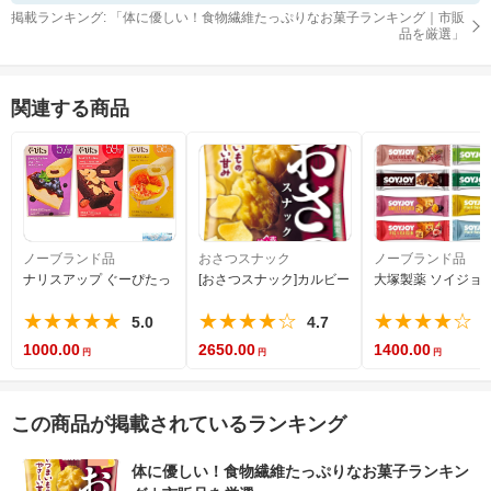
掲載ランキング: 「
体に優しい！食物繊維たっぷりなお菓子ランキング｜市販
品を厳選
」
関連する商品
ノーブランド品
おさつスナック
ノーブランド品
ナリスアップ ぐーぴたっ しっとりクッキー 3種×各1個セット ビスケット 糖
[おさつスナック]カルビー おさつスナック 52g×1
大塚製薬 ソイジョイ 
★★★★★
★★★★☆
★★★★☆
5.0
4.7
4
1000.00
2650.00
1400.00
この商品が掲載されているランキング
体に優しい！食物繊維たっぷりなお菓子ランキン