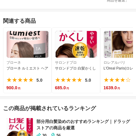
商品を厳選
」
関連する商品
ブローネ
サロンドプロ
ロレアルパリ
ブローネ ルミエスト ヘアカラー 1A クールアッシュ [医薬部外品] 白髪を気にせず 
サロンドプロ 白髪かくし カラーオンリタッチ ダ
L'Oreal Par
★★★★★
★★★★★
★★★★☆
5.0
5.0
4
900.0
685.0
1639.0
この商品が掲載されているランキング
部分用白髪染めのおすすめランキング｜ドラッグ
ストアの商品を厳選
30
56