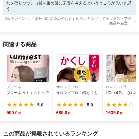
れを取りつつ、白髪を染め髪に栄養を与えるというところが良いと思
う
掲載ランキング: 「
部分用白髪染めのおすすめランキング｜ドラッグストアの
商品を厳選
」
関連する商品
ブローネ
サロンドプロ
ロレアルパリ
ブローネ ルミエスト ヘアカラー 1A クールアッシュ [医薬部外品] 白髪を気にせず 
サロンドプロ 白髪かくし カラーオンリタッチ ダ
L'Oreal Par
★★★★★
★★★★★
★★★★☆
5.0
5.0
4
900.0
685.0
1639.0
この商品が掲載されているランキング