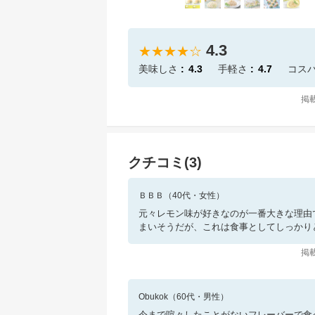
4.3
★★★★☆
美味しさ
4.3
手軽さ
4.7
コス
掲
クチコミ(
3
)
ＢＢＢ
（
40
代・
女性
）
元々レモン味が好きなのが一番大きな理由
まいそうだが、これは食事としてしっかり
掲
Obukok
（
60
代・
男性
）
今まで喧々したことがないフレーバーで食