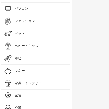
ノーブランド品
モン 麻布十番シリーズ
の パスタ ソース 160g レトルト NISHIKIYA KITCHEN メーカー
ナル カニの冷たいパスタソース 140g×5パック 冷製 トマトクリーム
カルディ カニの冷たいパスタソース 140g 2個 冷製
パソコン
★
★★★★☆
5.0
4.5
ファッション
1270.0
ペット
ベビー・キッズ
ホビー
マネー
家具・インテリア
家電
介護