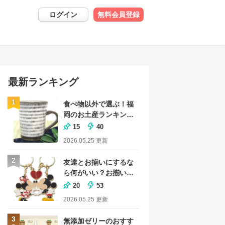
ログイン
無料会員登録
最新ランキング
1
食べ物以外で選ぶ！福
岡のお土産ランキング
｜おしゃれな雑貨も
15
40
2026.05.25
更新
2
友達とお揃いにするな
ら何がいい？お揃いグ
ッズのおすすめランキ
20
53
ング
2026.05.25
更新
3
無添加ゼリーのおすす