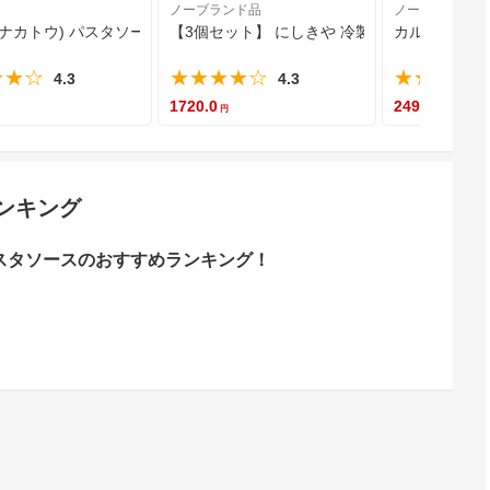
ノーブランド品
ノーブランド品
30g×6個
to(ナカトウ) パスタソース 瀬戸田産レモンのソース ジュレ 広島県産レ
【3個セット】 にしきや 冷製 八丈 フルーツレモン 
カルディオリジ
★★☆
★★★★☆
★★★★
4.3
4.3
1720.0
2490.0
ンキング
スタソースのおすすめランキング！