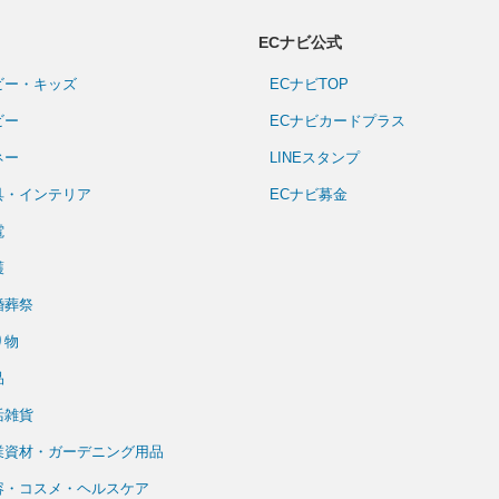
ECナビ公式
ビー・キッズ
ECナビTOP
ビー
ECナビカードプラス
ネー
LINEスタンプ
具・インテリア
ECナビ募金
電
護
婚葬祭
り物
品
活雑貨
業資材・ガーデニング用品
容・コスメ・ヘルスケア