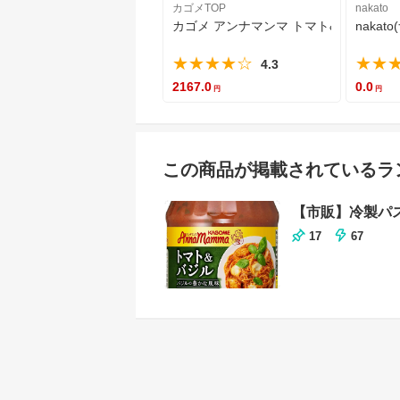
カゴメTOP
nakato
カゴメ アンナマンマ トマト&ガーリック 3
naka
★★★★☆
★★
4.3
2167.0
0.0
この商品が掲載されているラ
【市販】冷製パ
17
67