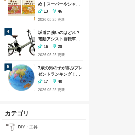
め｜スーパーやシャト
レーゼの商品も
13
46
2026.05.25
更新
4
坂道に強いのはどれ？
電動アシスト自転車の
おすすめランキング
16
29
2026.05.25
更新
5
7歳の男の子が喜ぶプレ
ゼントランキング！小
学生に人気な文房具も
17
40
2026.05.25
更新
カテゴリ
DIY・工具