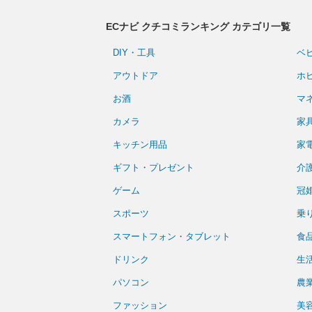
ECナビ クチコミランキング カテゴリ一覧
DIY・工具
ベ
アウトドア
ホ
お酒
マ
カメラ
家
キッチン用品
家
ギフト・プレゼント
介
ゲーム
冠
スポーツ
乗
スマートフォン・タブレット
食
ドリンク
生
パソコン
農
ファッション
美