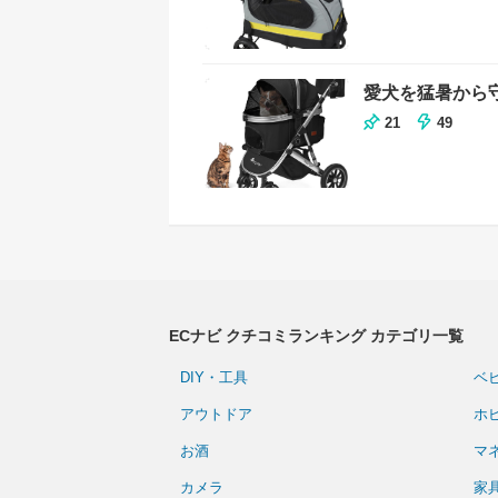
愛犬を猛暑から
21
49
ECナビ クチコミランキング カテゴリ一覧
DIY・工具
ベ
アウトドア
ホ
お酒
マ
カメラ
家