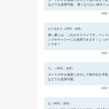
などでも使用可能。 硬くならない保冷ジェ
掲載ラ
らりるれろ
（
20
代・
女性
）
暑い夏には、これがオススメです。ペット
ングやキャリーにも使用できます！しっか
いです！
掲載ラ
り。
（
40
代・
女性
）
カートの中を適度に冷やして熱中症を予防
などでも使用可能。
掲載ラ
な
（
40
代・
女性
）