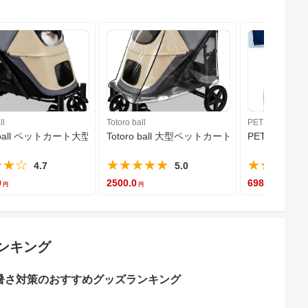
ll
Totoro ball
PETSELECT
ラス ミリミリオプション 犬猫用 ペット専用マット ひんやり 冷感マット 
ro ball ペットカート大型犬 用カート 犬 バギー 多頭 大型犬 ペット
Totoro ball 大型ペットカート用 レイン
PETSELE
★★☆
★★★★★
★★★★
4.7
5.0
0
2500.0
6980.0
ンキング
暑さ対策のおすすめグッズランキング