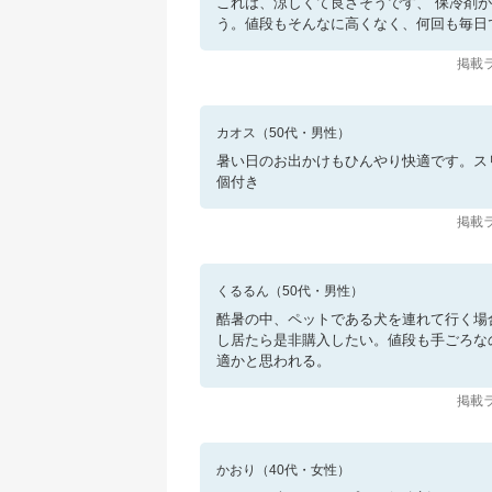
これは、涼しくて良さそうです、 保冷剤
う。値段もそんなに高くなく、何回も毎日
掲載ラ
カオス
（
50
代・
男性
）
暑い日のお出かけもひんやり快適です。ス
個付き
掲載ラ
くるるん
（
50
代・
男性
）
酷暑の中、ペットである犬を連れて行く場
し居たら是非購入したい。値段も手ごろな
適かと思われる。
掲載ラ
かおり
（
40
代・
女性
）