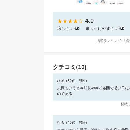
4.0
★★★★☆
涼しさ
4.0
取り付けやすさ
4.0
掲載ランキング: 「
愛
クチコミ(
10
)
ひぽ
（
30
代・
男性
）
人間でいうと冷却枕や冷却布団で暑い日に
のである。
掲載ラ
拒否
（
40
代・
男性
）
カートの中を適度に冷やして熱中症を予防