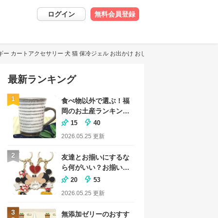
ログイン
無料会員登録
ギー カートアクセサリー 犬 猫 保冷ジェル お出かけ おしゃれ かわいい シンプル プ
最新ランキング
1
食べ物以外で選ぶ！福
岡のお土産ランキング
｜おしゃれな雑貨も
15
40
2026.05.25
更新
2
友達とお揃いにするな
ら何がいい？お揃いグ
ッズのおすすめランキ
20
53
ング
2026.05.25
更新
3
無添加ゼリーのおすす