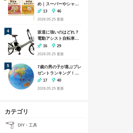
め｜スーパーやシャト
レーゼの商品も
13
46
2026.05.25
更新
4
坂道に強いのはどれ？
電動アシスト自転車の
おすすめランキング
16
29
2026.05.25
更新
5
7歳の男の子が喜ぶプレ
ゼントランキング！小
学生に人気な文房具も
17
40
2026.05.25
更新
カテゴリ
DIY・工具