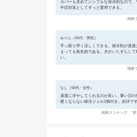
カバーも含めてシンプルな保冷剤なので、
中症対策としてずっと愛用できる。
掲載ラ
みりん
（
40
代・
男性
）
手っ取り早く涼しくできる。保冷剤が直接
まっても衛生的である。犬がいたずらして
い。
掲載ラ
なし
（
50
代・
女性
）
適度に冷やしてくれるのが良い。暑い日の
硬くならない保冷ジェル2個付き。好評で
掲載ランキング: 「
愛