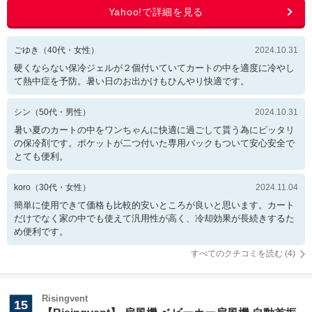
ごゆき
（
40
代・
女性
）
2024.10.31
硬くならない保冷ジェルが２個付いていてカートの中を適度に冷やし
て熱中症を予防。暑い日のお出かけもひんやり快適です。
シン
（
50
代・
男性
）
2024.10.31
暑い夏のカートの中をワンちゃんに快適に過ごして貰う為にピッタリ
の保冷剤です。ポケットが二つ付いた専用バックもついて安心安全で
とても便利。
koro
（
30
代・
女性
）
2024.11.04
簡単に使用できて価格も比較的安いところが良いと思います。カート
だけでなく家の中でも使えて汎用性が高く、冷却効果が長続きするた
め便利です。
すべてのクチコミを読む (
4
)
Risingvent
15