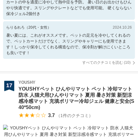
カートの中を適度に冷やして熱中症を予防。 暑い日のお出かけもひん
やり快適です。スリングやクレートなどでも使用可能。 硬くならない
保冷ジェル2個付き
らりるれろ
（
20
代・
女性
）
2024.10.26
暑い夏には、これがオススメです。ペットの足元を冷やしてくれるの
で、ペットカートだけでなく、スリングやキャリーにも使用できま
す！しっかり保冷してくれる構造なので、保冷剤が解けにくいところ
も良いです！
すべてのクチコミを読む (
10
)
YOUSHY
17
YOUSHYペット ひんやりマット ペット 冷却マット
防水 人猫犬用ひんやりマット 夏用 暑さ対策 新型涼
感冷感マット 充填ポリマー冷却ジェル 健康と安全(S
40*50cm)
★★★☆☆
3.7
（
1
件のクチコミ）