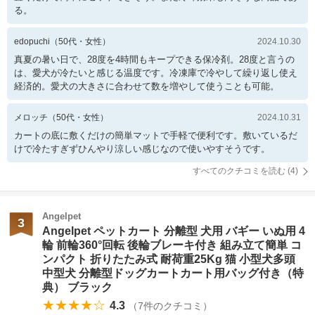
る。
edopuchi
（
50
代・
女性
）
2024.10.30
真夏の暑い日で、28度を4時間もキープできる保冷剤。28度と言うの
は、愛犬が冷たいと感じる温度です。冷凍庫で冷やして繰り返し使え
経済的。愛犬の大きさに合わせて数を増やして使うことも可能。
メロッチ
（
50
代・
女性
）
2024.10.31
カートの底に敷くだけの簡単マットで手軽で便利です。敷いているだ
けで冷たすぎずひんやり涼しい感じなので使いやすそうです。
すべてのクチコミを読む (
4
)
Angelpet
3
Angelpet ペットカート 分離型 犬用 バギー いぬ用 4
輪 前輪360°回転 後輪ブレーキ付き 組み立て簡単 コ
ンパクト 折りたたみ式 耐荷重25Kg 猫 小型犬多頭
中型犬 分離型ドッグカートカート用バッグ付き（特
典） ブラック
★★★★☆
4.3
（
7
件のクチコミ）