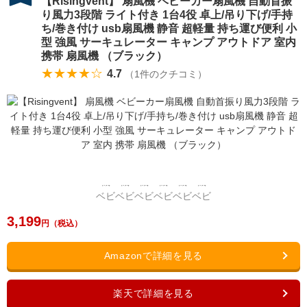
【Risingvent】 扇風機 ベビーカー扇風機 自動首振
り風力3段階 ライト付き 1台4役 卓上/吊り下げ/手持
ち/巻き付け usb扇風機 静音 超軽量 持ち運び便利 小
型 強風 サーキュレーター キャンプ アウトドア 室内
携帯 扇風機 （ブラック）
★★★★☆
4.7
（
1
件のクチコミ）
3,199