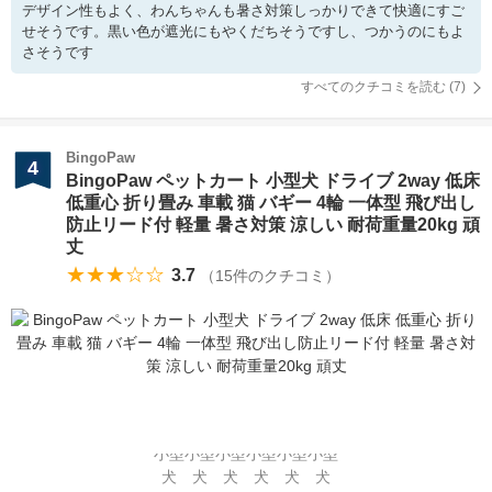
デザイン性もよく、わんちゃんも暑さ対策しっかりできて快適にすご
せそうです。黒い色が遮光にもやくだちそうですし、つかうのにもよ
さそうです
すべてのクチコミを読む (
7
)
BingoPaw
4
BingoPaw ペットカート 小型犬 ドライブ 2way 低床
低重心 折り畳み 車載 猫 バギー 4輪 一体型 飛び出し
防止リード付 軽量 暑さ対策 涼しい 耐荷重量20kg 頑
丈
★★★☆☆
3.7
（
15
件のクチコミ）