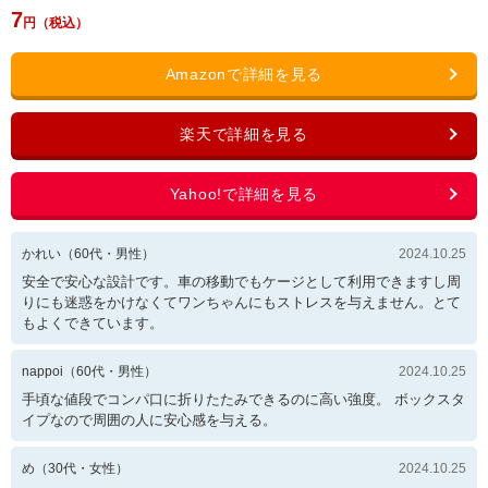
7
かれい
（
60
代・
男性
）
2024.10.25
安全で安心な設計です。車の移動でもケージとして利用できますし周
りにも迷惑をかけなくてワンちゃんにもストレスを与えません。とて
もよくできています。
nappoi
（
60
代・
男性
）
2024.10.25
手頃な値段でコンパ口に折りたたみできるのに高い強度。 ボックスタ
イプなので周囲の人に安心感を与える。
め
（
30
代・
女性
）
2024.10.25