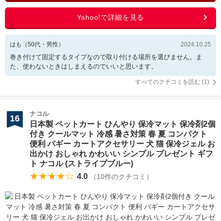
はも
（
50
代・
男性
）
2024.10.25
巻き付けて固定するタイプなので取り付ける場所を選びません。ま
た、使わないときはしまえるのでいいと思います。
すべてのクチコミを読む (
1
)
ナコル
16
日本製 ペットカート ひんやり 保冷マット 保冷剤2個
付き クールマット 冷感 暑さ対策 春 夏 コンパクト
便利 バギー カートアクセサリー 犬 猫 保冷ジェル お
出かけ おしゃれ かわいい シンプル プレゼント ギフ
ト ナコル (ストライプブルー)
★★★★☆
4.0
（
10
件のクチコミ）