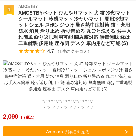
AMOSTBY
1
AMOSTBYペット ひんやりマット 犬 猫 冷却マット
クールマット 冷感マット 冷たいマット 夏用冷却マ
ット シェル スポンジつけ 暑さ熱中症対策 猫・犬用
防水 消臭 滑り止め 折り畳める 丸ごと洗える お手入
れ簡単 繰り返し利用可能 噛み癖対応 無毒無味 縁は
二重縫製 多用途 座布団 デスク 車内用など可能 (S)
★★★★☆
4.7
（
1
件のクチコミ）
2,099