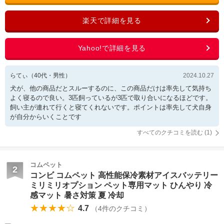
らてぃ
（
40
代・
男性
）
2024.10.27
犬が、他の商品だとスルーするのに、この商品だけは率先して気持ち
よく寝るので良い。3匹飼っているが3匹で取り合いになるほどです。
飼い主が連れて行くと寝てくれないです。ポイントは率先して犬自身
が自分からいくことです
すべてのクチコミを読む (
1
)
コムペット
2
コンビ コムペット 高性能保冷素材アイスバッテリー
ミリミリオプション ペット専用マット ひんやり 冷
感マット 暑さ対策 夏 冷却
★★★★☆
4.7
（
4
件のクチコミ）