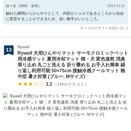
ゆーき
（
20
代・
女性
）
2024.11.01
触れた瞬間からひんやりとして、内部がジェルであるところから自由
に変形することができるため、使い勝手がいいところ。
すべてのクチコミを読む (
1
)
Rywell
13
Rywell 犬用ひんやりマット サーモクロミックペット
用冷感マット 夏用冷却マット 猫・犬 変色速乾 消臭
滑り止め 丸ごと洗える 折り畳める お手入れ簡単 繰
り返し利用可能 50×75cm 接触冷感クールマット 熱
中症 暑さ対策 (ブルー, Mサイズ)
★★★☆☆
3.3
（
1
件のクチコミ）