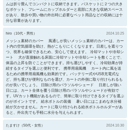
ムは折り畳んでコンパクトに収納できます。バスケットに２つの大き
なポケット、フレームにカップホルダーと底部に大きな収納スペース
があり、散歩や買い物の外出時に必要なペット用品などの収納には十
分な容量があります。
hiro
（
10
代・
男性
）
2024.10.25
メッシュ素材のカバー 風通しが良いメッシュ素材のカバーは、カー
ト内の空気循環を助け、熱がこもりにくくなります。日差しを遮りつ
つ、視界も確保できるため、安心して使えます。 冷却マットや冷却シ
ート 犬が直接触れる床面に冷却マットや冷却シートを敷くことで、
体温の上昇を防ぐことができます。持ち運びしやすく、冷却効果が持
続するタイプを選ぶと便利です。 携帯用扇風機 カート内に風を送
るための携帯用扇風機も効果的です。バッテリー式やUSB充電式な
ど、持ち運びが便利なものを選び、カートの外側に取り付けられるも
のが良いでしょう。 日除け用のパラソルやシェード 日差しが強い
日には、カート全体を覆う日除け用のパラソルやシェードが有効で
す。UVカット機能があるもので、簡単に取り付けできるタイプを選ぶ
のがポイントです。 給水ボトルの装備 暑い日にはこまめな水分補
給が欠かせません。カートに取り付けられる給水ボトルホルダーがあ
ると、外出先でも手軽に水分を与えられます。
たますけ
（
50
代・
女性
）
2024.10.30