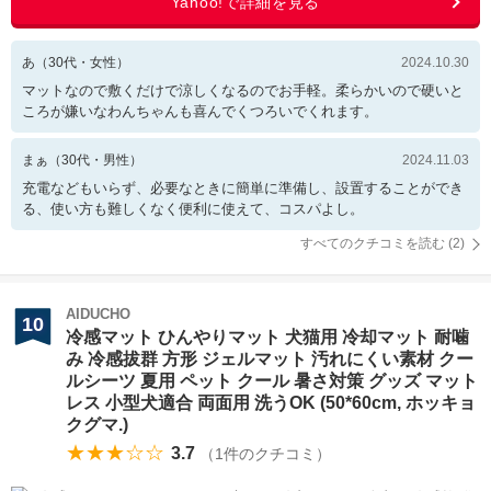
あ
（
30
代・
女性
）
2024.10.30
マットなので敷くだけで涼しくなるのでお手軽。柔らかいので硬いと
ころが嫌いなわんちゃんも喜んでくつろいでくれます。
まぁ
（
30
代・
男性
）
2024.11.03
充電などもいらず、必要なときに簡単に準備し、設置することができ
る、使い方も難しくなく便利に使えて、コスパよし。
すべてのクチコミを読む (
2
)
AIDUCHO
10
冷感マット ひんやりマット 犬猫用 冷却マット 耐噛
み 冷感拔群 方形 ジェルマット 汚れにくい素材 クー
ルシーツ 夏用 ペット クール 暑さ対策 グッズ マット
レス 小型犬適合 両面用 洗うOK (50*60cm, ホッキョ
クグマ.)
★★★☆☆
3.7
（
1
件のクチコミ）