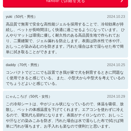
yuki
（
50
代・
男性
）
2024.10.23
高品質で無害で安全な高性能ジェルを採用することで、冷却効果が持
続し、ペットが長時間涼しく快適に過ごせるようになっています。 ひ
んやりマットは環境に優しく耐久性のある高品質生地で作られてお
り、二重縫製で、ジェル漏れを防止します。表面は防水性で水や汗、
おしっこが染み込むのを防ぎます。汚れた場合は水で湿らせた布で簡
単に拭き取ることができます。
daddy
（
70
代・
男性
）
2024.10.25
コンパクトでどこにでも設置でき我が家で犬を飼育するときに問題な
く使用できると感じている。 また、小型犬から中型犬を考えているの
でちょうどよいと感じている。
にゃんころげ
（
50
代・
女性
）
2024.10.29
この冷却シートは、中がジェル状になっているので、体温を吸収、放
散し、ペットの体感温度を下げてくれます。エアコンを使わずに冷え
るので、電気代も節約になります。表面がナイロンなので、おしっこ
や汗などの染みこみを防ぎ、汚れた場合は水で濡らした布で拭けば簡
単に汚れが落ちます。お手入れも楽なので便利だと思います。