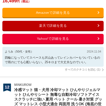
16,499
ようみ
（
50
代・
女性
）
2024.11.04
四輪になっていてスペースも沢山あってレインカバーもついているの
で雨のにでも心配いらない。25キロまで大丈夫なのでいい。
すべてのクチコミを読む (
1
)
MINKUROW
12
冷感マット 猫・犬用 冷却マット ひんやりジェルマ
ット ひんやりシート 無毒な自動冷却ソフトアイス
スクラッチに強い 夏用 ペット クール 暑さ対策 グッ
ズ マットレス 小型犬適合 両面用 洗うOK (海底の世