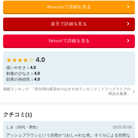
4.0
★★★★☆
使いやすさ
4.0
刺激の少なさ
4.0
効果の持続性
4.0
掲載ランキング: 「
部分用白髪染めのおすすめランキング｜ドラッグストアの
商品を厳選
」
クチコミ(
1
)
しき
（
30
代・
男性
）
2025.05.08
アッシュブラウンという自然かつおしゃれな色。オイルによる自然な