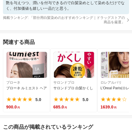
艶を与えつつ、潤いを付与できるので白髪染めとして染めるだけでな
く、付加価値も嬉しい一品だと思う。
掲載ランキング: 「
部分用白髪染めのおすすめランキング｜ドラッグストアの
商品を厳選
」
関連する商品
ブローネ
サロンドプロ
ロレアルパリ
ブローネ ルミエスト ヘアカラー 1A クールアッシュ [医薬部外品] 白髪を気にせず 
サロンドプロ 白髪かくし カラーオンリタッチ ダ
L'Oreal Par
★★★★★
★★★★★
★★★★☆
5.0
5.0
4
900.0
685.0
1639.0
この商品が掲載されているランキング