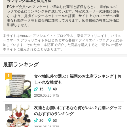
ランキング基準と採点方法
ECナビ会員へのアンケートで収集した商品と評価をもとに、独自のロジ
ックで公正にランキングを作成しています。特定のユーザーの評価に偏ら
ないよう、提携インターネットモールの評価、サイト上でのユーザーの重
要な行動データ等も総合的に加味しております。広告掲載の有無は評価に
影響しません。
本サイトはAmazonアソシエイト・プログラム、楽天アフィリエイト、バリュ
ーコマース アフィリエイトをはじめとする各種アフィリエイトプログラムに参
加しています。そのため、本記事で紹介した商品を購入すると、売上の一部が
本サイトに還元されることがあります。
最新ランキング
1
食べ物以外で選ぶ！福岡のお土産ランキング｜お
しゃれな雑貨も
15
40
2026.05.25
更新
2
友達とお揃いにするなら何がいい？お揃いグッズ
のおすすめランキング
20
53