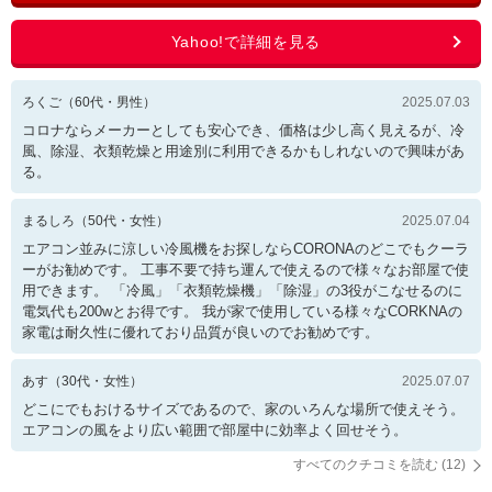
ろくご
（
60
代・
男性
）
2025.07.03
コロナならメーカーとしても安心でき、価格は少し高く見えるが、冷
風、除湿、衣類乾燥と用途別に利用できるかもしれないので興味があ
る。
まるしろ
（
50
代・
女性
）
2025.07.04
エアコン並みに涼しい冷風機をお探しならCORONAのどこでもクーラ
ーがお勧めです。 工事不要で持ち運んで使えるので様々なお部屋で使
用できます。 「冷風」「衣類乾燥機」「除湿」の3役がこなせるのに
電気代も200wとお得です。 我が家で使用している様々なCORKNAの
家電は耐久性に優れており品質が良いのでお勧めです。
あす
（
30
代・
女性
）
2025.07.07
どこにでもおけるサイズであるので、家のいろんな場所で使えそう。
エアコンの風をより広い範囲で部屋中に効率よく回せそう。
すべてのクチコミを読む (
12
)