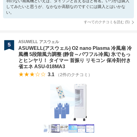
羽のない扇風機といえば、ダイソンと言えるほど有名。いつかは購入
してみたいと思うが、なかなか高額なのですぐには購入とはいかな
い。
すべてのクチコミを読む (
5
)
ASUWELL アスウェル
5
ASUWELL(アスウェル) O2 nano Plasma 冷風扇 冷
風機 5段階風力調整 (静音～パワフル冷風) 氷でもっ
とヒンヤリ！ タイマー 首振り リモコン 保冷剤付き
省エネ ASU-018MA3
★★★☆☆
3.1
（
2
件のクチコミ）