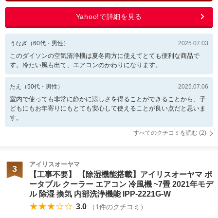
うなぎ
（
60
代・
男性
）
2025.07.03
このダイソンの空気清浄機は夏冬両方に使えてとても便利な商品で
す。冷たい風も出て、エアコンのかわりになります。
たえ
（
50
代・
男性
）
2025.07.06
室内で使っても非常に静かに涼しさを得ることができることから、子
どもにもお年寄りにもとても安心して使えることが良い点だと思いま
す。
すべてのクチコミを読む (
2
)
アイリスオーヤマ
3
【工事不要】 【除湿機能搭載】アイリスオーヤマ ポ
ータブル クーラー エアコン 冷風機 ~7畳 2021年モデ
ル 除湿 換気 内部洗浄機能 IPP-2221G-W
★★★☆☆
3.0
（
1
件のクチコミ）