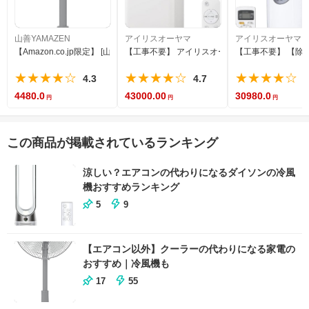
山善YAMAZEN
アイリスオーヤマ
アイリスオーヤマ
【Amazon.co.jp限定】 [山善] 扇風機 リビング 押しボタンスイッチ 風量調節3
【工事不要】 アイリスオーヤマ ポータブルクーラー 2.2
【工事不要】 【除湿機
★★★★☆
★★★★☆
★★★★☆
4.3
4.7
4
4480.0
43000.00
30980.0
この商品が掲載されているランキング
涼しい？エアコンの代わりになるダイソンの冷風
機おすすめランキング
5
9
【エアコン以外】クーラーの代わりになる家電の
おすすめ｜冷風機も
17
55