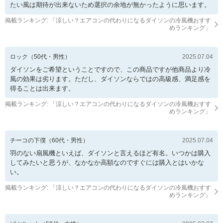
たい風は期待が出来ないため選択の余地が無かったように思います。
掲載ランキング: 「
涼しい？エアコンの代わりになるダイソンの冷風機おすす
めランキング
」
ロック
（
50
代・
男性
）
2025.07.04
ダイソンをご希望ということですので、この商品ですが他商品より冷
風の効果は劣ります。ただし、ダイソンならではの高級感、満足感を
得ることは出来ます。
掲載ランキング: 「
涼しい？エアコンの代わりになるダイソンの冷風機おすす
めランキング
」
チーコの下僕
（
60
代・
男性
）
2025.07.04
羽のない扇風機といえば、ダイソンと言えるほど有名。いつかは購入
してみたいと思うが、なかなか高額なのですぐには購入とはいかな
い。
掲載ランキング: 「
涼しい？エアコンの代わりになるダイソンの冷風機おすす
めランキング
」