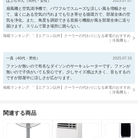
ばぶちゃん
（
50
代・
女性
）
2025.07.07
扇風機と空気清浄機で、パワフルでスムーズな涼しい風を増幅させ
て、遠くにある空気の汚れまでも引き寄せる循環力で、部屋全体の空
気を浄化。また、角度を調節できる首振り機能が風を部屋全体に送り
届けます。スリムで置き場所に困らない。
掲載ランキング: 「
【エアコン以外】クーラーの代わりになる家電のおすすめ
｜冷風機も
」
一真
（
40
代・
男性
）
2025.07.10
ファンが無いので有名なダイソンのサーキュレーターです。ファンが
無いので子供がいても安心です。少しサイズ感は大きく、音もするの
ですが部屋中に涼しさが広がります。
掲載ランキング: 「
【エアコン以外】クーラーの代わりになる家電のおすすめ
｜冷風機も
」
関連する商品