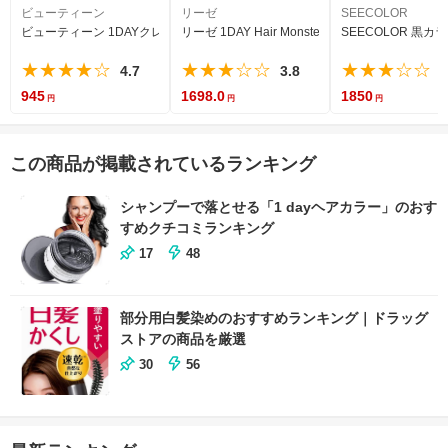
ビューティーン
リーゼ
SEECOLOR
ビューティーン 1DAYクレイジー ヘアカラー ブラッディレッド 35グラム (x 1)
リーゼ 1DAY Hair Monster (ワンデイヘ
SEECOLOR 黒
★★★★☆
★★★☆☆
★★★☆☆
4.7
3.8
3
945
1698.0
1850
この商品が掲載されているランキング
シャンプーで落とせる「1 dayヘアカラー」のおす
すめクチコミランキング
17
48
部分用白髪染めのおすすめランキング｜ドラッグ
ストアの商品を厳選
30
56