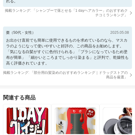
れる。
掲載ランキング: 「
シャンプーで落とせる「1 dayヘアカラー」のおすすめク
チコミランキング
」
棗
（
50
代・
女性
）
2025.05.08
お出かけ直前でも簡単に使用できるものを求めているのなら、マスカ
ラのようになって使いやすいと好評の、この商品をお勧めします。
「気になる白髪がすぐに色付けられる」「ブラシになっているため塗
布が簡単」 「細かいところまでしっかり染まる」と評判で、乾燥性も
高く評価されています。
掲載ランキング: 「
部分用白髪染めのおすすめランキング｜ドラッグストアの
商品を厳選
」
関連する商品