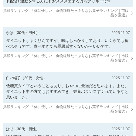
も配合! 運動をする方にもおススメ出来る万能クッキーです
掲載ランキング: 「
体に優しい！食物繊維たっぷりなお菓子ランキング｜市販
品を厳選
」
かは
（
30
代・
男性
）
2025.11.07
ダイエットしょくひんですが、味はしっかりしており、いくらでも食
べれそうです。食べすぎても罪悪感すくないからいいです。
掲載ランキング: 「
体に優しい！食物繊維たっぷりなお菓子ランキング｜市販
品を厳選
」
白い帽子
（
30
代・
女性
）
2025.11.07
低糖質タイプということもあり、おやつに最適だと思います。また、
ダイエット中の方でもおすすめでき、栄養バランスすぐれているなと
思いました。
掲載ランキング: 「
体に優しい！食物繊維たっぷりなお菓子ランキング｜市販
品を厳選
」
ぽぽ
（
30
代・
男性
）
2025.11.07