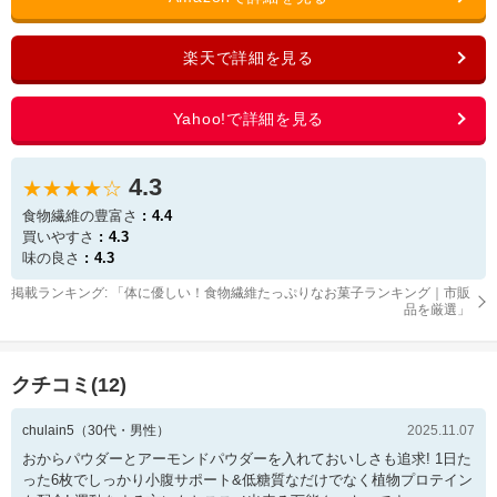
4.3
★★★★☆
食物繊維の豊富さ
4.4
買いやすさ
4.3
味の良さ
4.3
掲載ランキング: 「
体に優しい！食物繊維たっぷりなお菓子ランキング｜市販
品を厳選
」
クチコミ(
12
)
chulain5
（
30
代・
男性
）
2025.11.07
おからパウダーとアーモンドパウダーを入れておいしさも追求! 1日た
った6枚でしっかり小腹サポート&低糖質なだけでなく植物プロテイン