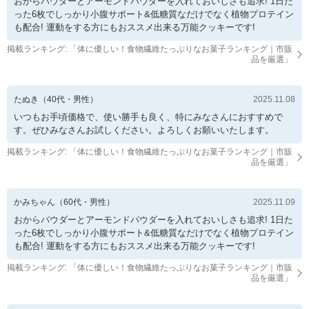
おからパウダーとアーモンドパウダーを入れておいしさも追求! 1日た
った6枚でしっかり小腹サポート&低糖質なだけでなく植物プロテイン
も配合! 運動をする方にもおススメ出来る万能クッキーです!
掲載ランキング: 「
体に優しい！食物繊維たっぷりなお菓子ランキング｜市販
品を厳選
」
たぬき
（
40
代・
男性
）
2025.11.08
いつもお手頃価格で、使い勝手も良く、特にみなさんにおすすめで
す。ぜひみなさんお試しください。よろしくお願いいたします。
掲載ランキング: 「
体に優しい！食物繊維たっぷりなお菓子ランキング｜市販
品を厳選
」
かみちゃん
（
60
代・
男性
）
2025.11.09
おからパウダーとアーモンドパウダーを入れておいしさも追求! 1日た
った6枚でしっかり小腹サポート&低糖質なだけでなく植物プロテイン
も配合! 運動をする方にもおススメ出来る万能クッキーです!
掲載ランキング: 「
体に優しい！食物繊維たっぷりなお菓子ランキング｜市販
品を厳選
」