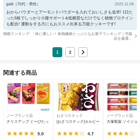
gaiti
（
70
代・
男性
）
2025.11.09
おからパウダーとアーモンドパウダーを入れておいしさも追求! 1日た
った6枚でしっかり小腹サポート&低糖質なだけでなく植物プロテイン
も配合! 運動をする方にもおススメ出来る万能クッキーです!
掲載ランキング: 「
体に優しい！食物繊維たっぷりなお菓子ランキング｜市販
品を厳選
」
1
2
関連する商品
ノーブランド品
おさつスナック
ノーブランド品
ナリスアップ ぐーぴたっ しっとりクッキー 3種×各1個セット ビスケット 糖
[おさつスナック]カルビー おさつスナック 52g×1
大塚製薬 ソイジョイ 
★★★★★
★★★★☆
★★★★☆
5.0
4.7
4