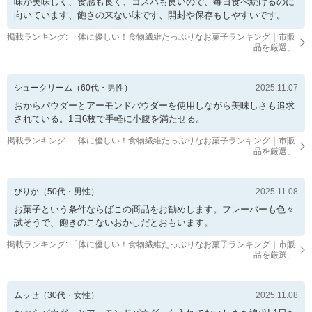
味が美味しく、食感も良く、コスパも良いので、毎日食べ続けるのに
向いています、飽きの来ない味です、開封や保存もしやすいです。
掲載ランキング: 「
体に優しい！食物繊維たっぷりなお菓子ランキング｜市販
品を厳選
」
シュークリーム
（
60
代・
男性
）
2025.11.07
おからパウダーとアーモンドパウダーを使用しながら美味しさも追求
されている。1日6枚で手軽に小腹を満たせる。
掲載ランキング: 「
体に優しい！食物繊維たっぷりなお菓子ランキング｜市販
品を厳選
」
びりか
（
50
代・
男性
）
2025.11.08
お菓子という条件ならばこの商品をお勧めします。フレーバーも色々
試そうで、飽きのこないおかしだとおもいます。
掲載ランキング: 「
体に優しい！食物繊維たっぷりなお菓子ランキング｜市販
品を厳選
」
ムッせ
（
30
代・
女性
）
2025.11.08