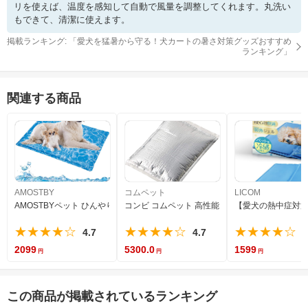
リを使えば、温度を感知して自動で風量を調整してくれます。丸洗い
もできて、清潔に使えます。
掲載ランキング: 「
愛犬を猛暑から守る！犬カートの暑さ対策グッズおすすめ
ランキング
」
関連する商品
AMOSTBY
コムペット
LICOM
AMOSTBYペット ひんやりマット 犬 猫 冷却マット クールマット 冷感マット
コンビ コムペット 高性能保冷素材アイスバッテリ
【愛犬の熱中症対策に】
★★★★☆
★★★★☆
★★★★☆
4.7
4.7
4
2099
5300.0
1599
この商品が掲載されているランキング